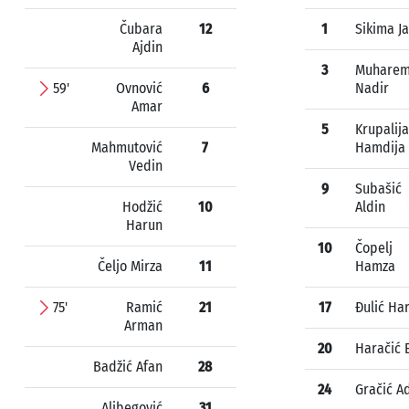
Čubara
12
1
Sikima J
Ajdin
3
Muharem
59'
Ovnović
6
Nadir
Amar
5
Krupalija
Mahmutović
7
Hamdija
Vedin
9
Subašić
Hodžić
10
Aldin
Harun
10
Čopelj
Čeljo Mirza
11
Hamza
75'
Ramić
21
17
Đulić Har
Arman
20
Haračić 
Badžić Afan
28
24
Gračić A
Alibegović
31