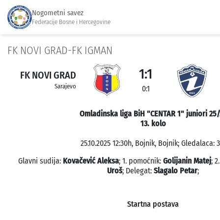
Nogometni savez
Federacije Bosne i Hercegovine
FK NOVI GRAD-FK IGMAN
1:1
FK NOVI GRAD
Sarajevo
0:1
Omladinska liga BiH "CENTAR 1" juniori 25/
13. kolo
25.10.2025 12:30h, Bojnik, Bojnik; Gledalaca: 3
Glavni sudija:
Kovačević Aleksa
; 1. pomoćnik:
Golijanin Matej
; 
Uroš
; Delegat:
Slagalo Petar
;
Startna postava