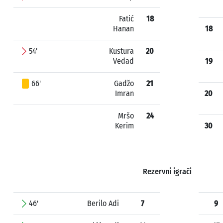
Fatić
18
Hanan
18
54'
Kustura
20
Vedad
19
66'
Gadžo
21
Imran
20
Mršo
24
Kerim
30
Rezervni igrači
46'
Berilo Adi
7
9