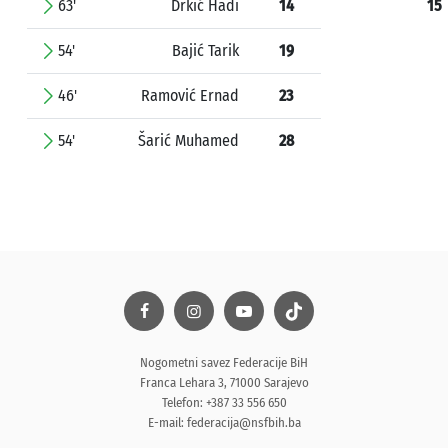
63'
Drkić Hadi
14
15
54'
Bajić Tarik
19
46'
Ramović Ernad
23
54'
Šarić Muhamed
28
Nogometni savez Federacije BiH
Franca Lehara 3, 71000 Sarajevo
Telefon: +387 33 556 650
E-mail:
federacija@nsfbih.ba