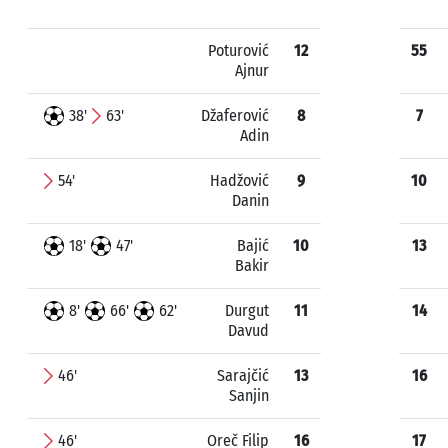
Poturović
12
55
Ajnur
38'
63'
Džaferović
8
7
Adin
54'
Hadžović
9
10
Danin
18'
47'
Bajić
10
13
Bakir
8'
66'
62'
Durgut
11
14
Davud
46'
Sarajčić
13
16
Sanjin
46'
Oreč Filip
16
17