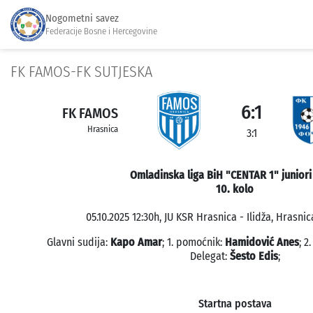
Nogometni savez
Federacije Bosne i Hercegovine
FK FAMOS-FK SUTJESKA
6:1
FK FAMOS
Hrasnica
3:1
Omladinska liga BiH "CENTAR 1" juniori
10. kolo
05.10.2025 12:30h, JU KSR Hrasnica - Ilidža, Hrasnic
Glavni sudija:
Kapo Amar
; 1. pomoćnik:
Hamidović Anes
; 2
Delegat:
Šesto Edis
;
Startna postava