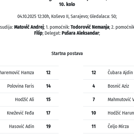
10. kolo
04.10.2025 12:30h, Koševo II, Sarajevo; Gledalaca: 50;
 sudija:
Matović Andrej
; 1. pomoćnik:
Todorović Nemanja
; 2. pomoćni
Filip
; Delegat:
Pušara Aleksandar
;
Startna postava
haremović Hamza
12
12
Čubara Ajdin
Polovina Faris
14
4
Bosnić Aziz
Hodžić Ali
15
7
Mahmutović 
Knežević Feđa
17
10
Hodžić Harun
Hasović Adin
19
11
Čeljo Mirza