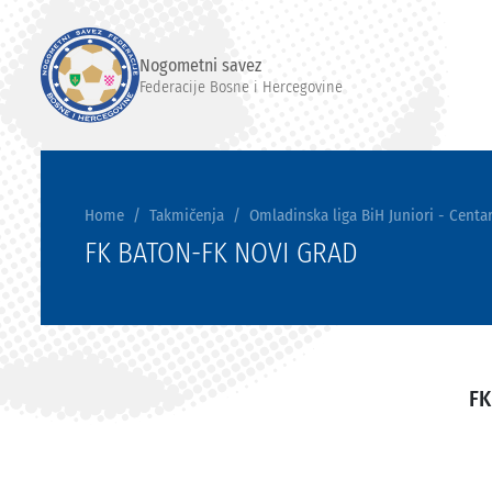
Nogometni savez
Federacije Bosne i Hercegovine
Home
Takmičenja
Omladinska liga BiH Juniori - Centar
FK BATON-FK NOVI GRAD
FK