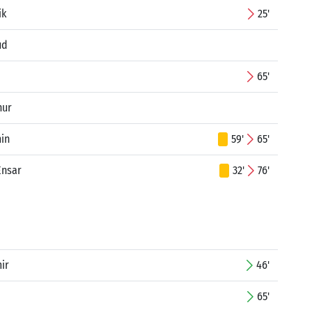
ik
25'
ud
65'
nur
min
59'
65'
Ensar
32'
76'
ir
46'
65'