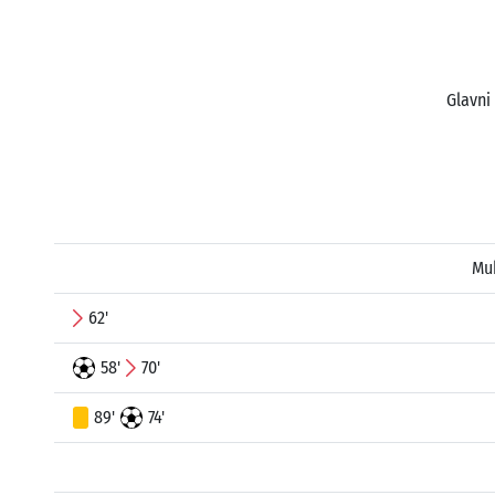
Glavni
Mu
62'
58'
70'
89'
74'