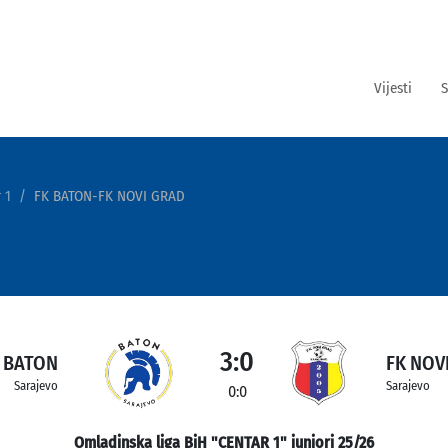
Vijesti
S
 1
FK BATON-FK NOVI GRAD
3:0
 BATON
FK NOV
Sarajevo
Sarajevo
0:0
Omladinska liga BiH "CENTAR 1" juniori 25/26