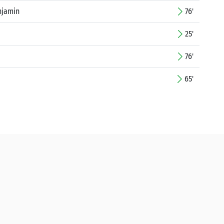
njamin
76'
25'
76'
65'