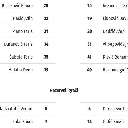
Bureković Kenan
20
15
Imamović Tar
Hasić Adin
22
19
Ljubović Dav
Pjano Faris
31
28
Badžić Afan
Duranović Faris
34
31
Alibegović Aj
Šabeta Faris
35
41
Rizvić Benja
Halaba Deen
39
49
Ibrahimagić 
Rezervni igrači
Hadžiabdić Vedad
6
5
Dervišević Em
Zuko Eman
7
14
Gutić Eman