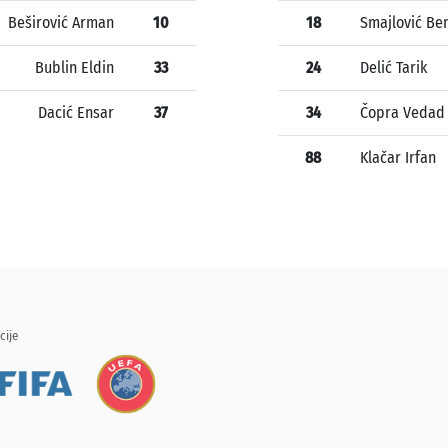
Beširović Arman
10
18
Smajlović Be
Bublin Eldin
33
24
Delić Tarik
Dacić Ensar
37
34
Čopra Vedad
88
Klačar Irfan
cije