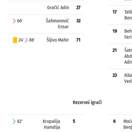
Gračić Adin
27
17
Tatl
Ben
66'
Šahmanović
32
Ensar
19
Behl
Fari
24'
86'
Šljivo Mahir
71
21
Šat
Abd
Adi
23
Rik
Ved
Rezervni igrači
82'
Krupalija
5
6
Moć
Hamdija
Ben