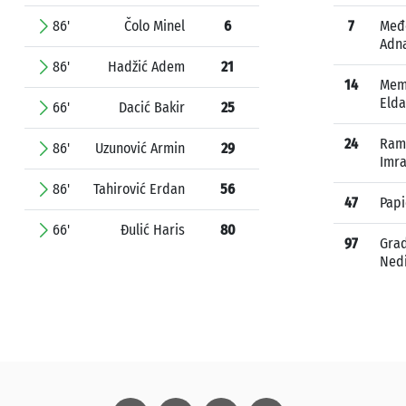
86'
Čolo Minel
6
7
Međ
Adn
86'
Hadžić Adem
21
14
Mem
Elda
66'
Dacić Bakir
25
24
Ram
86'
Uzunović Armin
29
Imr
86'
Tahirović Erdan
56
47
Papi
66'
Đulić Haris
80
97
Grad
Ned