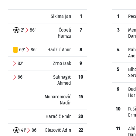
Sikima Jan
1
1
Pec
2'
86'
Čopelj
7
3
Mem
Hamza
Dar
69'
86'
Hadžić Anur
8
4
Ra
Ane
82'
Zrno Isak
9
5
Bih
Ser
66'
Salihagić
10
Ahmed
9
Đud
Har
Muharemović
15
Nadir
10
Paš
Erm
Haračić Emir
20
11
Ala
41'
86'
Elezović Adin
22
Dan