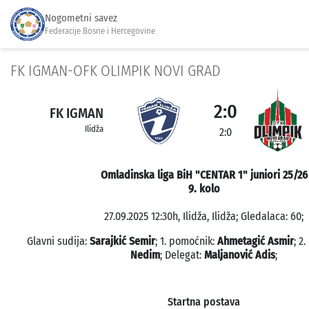
Nogometni savez
Federacije Bosne i Hercegovine
FK IGMAN-OFK OLIMPIK NOVI GRAD
2:0
FK IGMAN
Ilidža
2:0
Omladinska liga BiH "CENTAR 1" juniori 25/26
9. kolo
27.09.2025 12:30h, Ilidža, Ilidža; Gledalaca: 60;
Glavni sudija:
Sarajkić Semir
; 1. pomoćnik:
Ahmetagić Asmir
; 2
Nedim
; Delegat:
Maljanović Adis
;
Startna postava