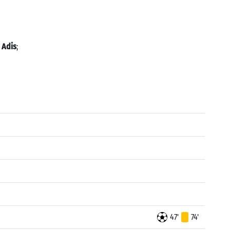
 Adis
;
47'
74'