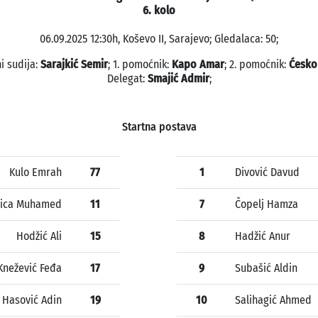
6. kolo
06.09.2025 12:30h, Koševo II, Sarajevo; Gledalaca: 50;
i sudija:
Sarajkić Semir
; 1. pomoćnik:
Kapo Amar
; 2. pomoćnik:
Ćesko
Delegat:
Smajić Admir
;
Startna postava
Kulo Emrah
77
1
Divović Davud
ica Muhamed
11
7
Čopelj Hamza
Hodžić Ali
15
8
Hadžić Anur
Knežević Feđa
17
9
Subašić Aldin
Hasović Adin
19
10
Salihagić Ahmed