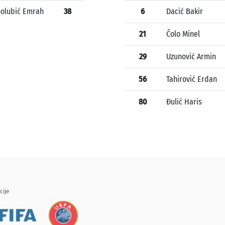
olubić Emrah
38
6
Dacić Bakir
21
Čolo Minel
29
Uzunović Armin
56
Tahirović Erdan
80
Đulić Haris
cije