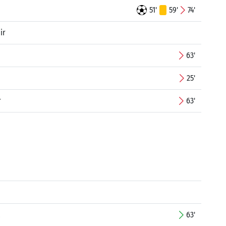
51'
59'
74'
ir
63'
25'
r
63'
a
63'