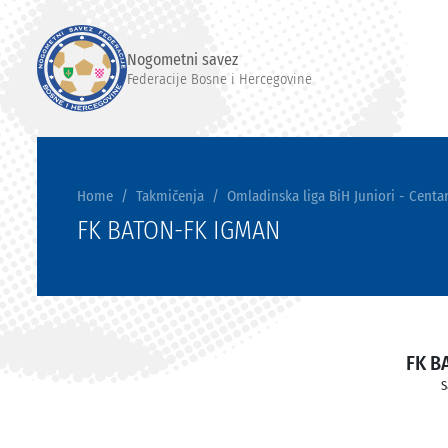
Nogometni savez
Federacije Bosne i Hercegovine
Home
Takmičenja
Omladinska liga BiH Juniori - Centar
FK BATON-FK IGMAN
FK B
S