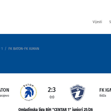
Vijesti
S
 1
FK BATON-FK IGMAN
2:3
ATON
FK I
arajevo
Ilidža
0:0
Omladinska liga BiH "CENTAR 1" juniori 25/26