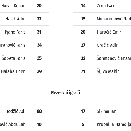
reković Kenan
20
14
Zrno Isak
Hasić Adin
22
15
Muharemović Nad
Pjano Faris
31
20
Haračić Emir
uranović Faris
34
27
Gračić Adin
Šabeta Faris
35
32
Šahmanović Ensa
Halaba Deen
39
71
Šljivo Mahir
Rezervni igrači
Hodžić Adi
88
17
Sikima Jan
lović Abdullah
10
5
Krupalija Hamdij