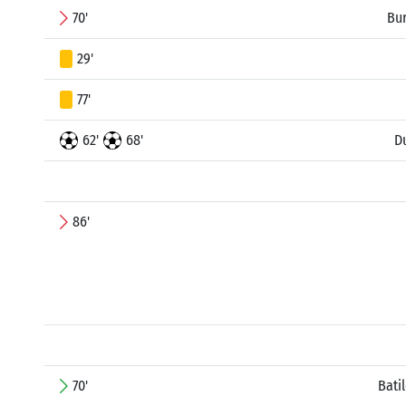
70'
Bu
29'
77'
62'
68'
D
86'
70'
Bati