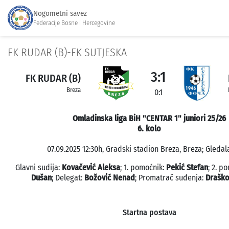
Nogometni savez
Federacije Bosne i Hercegovine
FK RUDAR (B)-FK SUTJESKA
3:1
FK RUDAR (B)
Breza
0:1
Omladinska liga BiH "CENTAR 1" juniori 25/26
6. kolo
07.09.2025 12:30h, Gradski stadion Breza, Breza; Gledala
Glavni sudija:
Kovačević Aleksa
; 1. pomoćnik:
Pekić Stefan
; 2. p
Dušan
; Delegat:
Božović Nenad
; Promatrač suđenja:
Draško
Startna postava