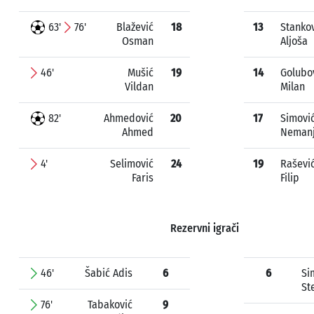
63'
76'
Blažević
18
13
Stanko
Osman
Aljoša
46'
Mušić
19
14
Golubo
Vildan
Milan
82'
Ahmedović
20
17
Simovi
Ahmed
Neman
4'
Selimović
24
19
Raševi
Faris
Filip
Rezervni igrači
46'
Šabić Adis
6
6
Si
St
76'
Tabaković
9