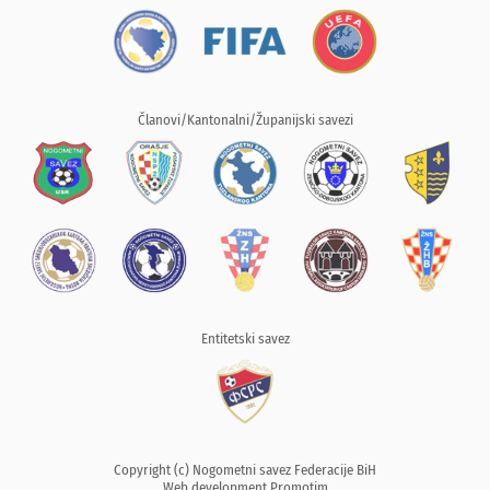
Članovi/Kantonalni/Županijski savezi
Entitetski savez
Copyright (c) Nogometni savez Federacije BiH
Web development
Promotim