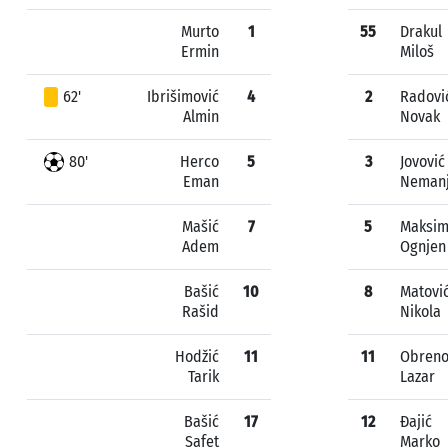
Murto
1
55
Drakul
Ermin
Miloš
62'
Ibrišimović
4
2
Radovi
Almin
Novak
80'
Herco
5
3
Jovović
Eman
Neman
Mašić
7
5
Maksim
Adem
Ognjen
Bašić
10
8
Matovi
Rašid
Nikola
Hodžić
11
11
Obreno
Tarik
Lazar
Bašić
17
12
Đajić
Safet
Marko