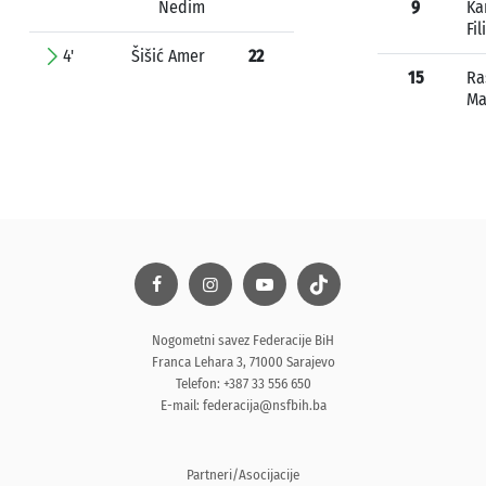
Nedim
9
Ka
Fil
4'
Šišić Amer
22
15
Ra
Ma
Nogometni savez Federacije BiH
Franca Lehara 3, 71000 Sarajevo
Telefon: +387 33 556 650
E-mail:
federacija@nsfbih.ba
Partneri/Asocijacije