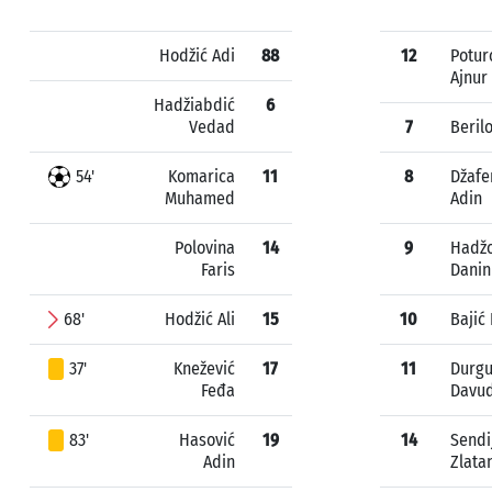
Hodžić Adi
88
12
Potur
Ajnur
Hadžiabdić
6
Vedad
7
Beril
54'
Komarica
11
8
Džafe
Muhamed
Adin
Polovina
14
9
Hadžo
Faris
Danin
68'
Hodžić Ali
15
10
Bajić
37'
Knežević
17
11
Durgu
Feđa
Davu
83'
Hasović
19
14
Sendi
Adin
Zlata