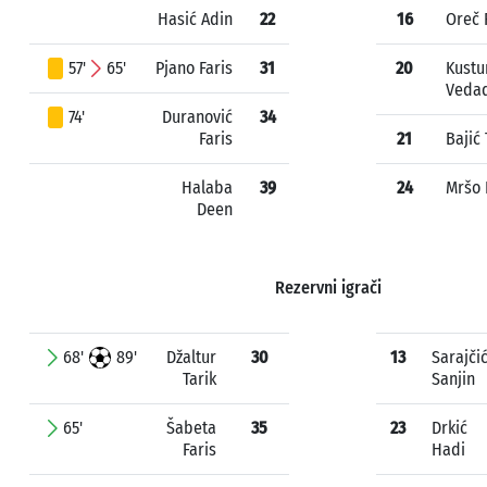
Hasić Adin
22
16
Oreč F
57'
65'
Pjano Faris
31
20
Kustu
Veda
74'
Duranović
34
Faris
21
Bajić 
Halaba
39
24
Mršo 
Deen
Rezervni igrači
68'
89'
Džaltur
30
13
Sarajči
Tarik
Sanjin
65'
Šabeta
35
23
Drkić
Faris
Hadi