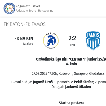
Nogometni savez
Federacije Bosne i Hercegovine
FK BATON-FK FAMOS
2:2
FK BATON
Sarajevo
0:0
Omladinska liga BiH "CENTAR 1" juniori 25/2
4. kolo
27.08.2025 17:30h, Koševo II, Sarajevo; Gledalaca:
Glavni sudija:
Jugović Uroš
; 1. pomoćnik:
Pekić Stefan
; 2. pom
Delegat:
Janković Mladen
;
Startna postava