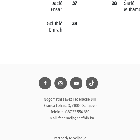
Dacić
37
28
Šarić
Ensar
Muham
Golubić
38
Emrah
Nogometni savez Federacije BiH
Franca Lehara 3, 71000 Sarajevo
Telefon: +387 33 556 650
E-mail:
federacija@nsfbih.ba
Partneri/Asocijacije