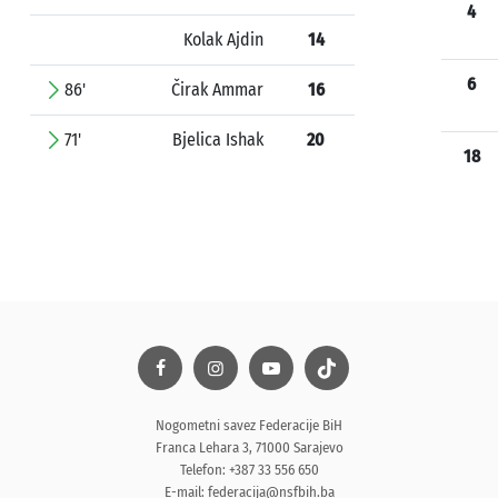
4
Kolak Ajdin
14
6
86'
Čirak Ammar
16
71'
Bjelica Ishak
20
18
Nogometni savez Federacije BiH
Franca Lehara 3, 71000 Sarajevo
Telefon: +387 33 556 650
E-mail:
federacija@nsfbih.ba