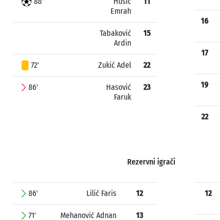
88'
Husić
11
Emrah
16
Tabaković
15
Ardin
17
72'
Zukić Adel
22
19
86'
Hasović
23
Faruk
22
Rezervni igrači
86'
Lilić Faris
12
12
71'
Mehanović Adnan
13