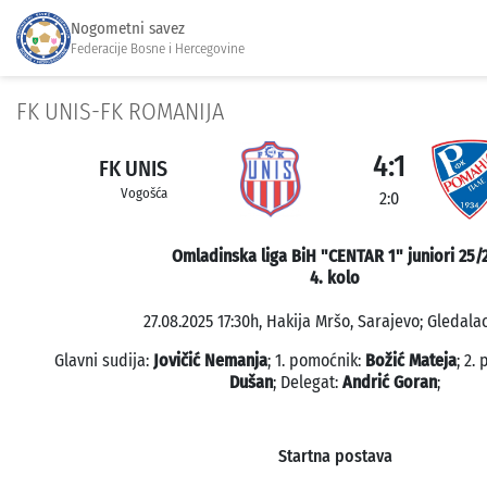
Nogometni savez
Federacije Bosne i Hercegovine
FK UNIS-FK ROMANIJA
4:1
FK UNIS
Vogošća
2:0
Omladinska liga BiH "CENTAR 1" juniori 25/
4. kolo
27.08.2025 17:30h, Hakija Mršo, Sarajevo; Gledalac
Glavni sudija:
Jovičić Nemanja
; 1. pomoćnik:
Božić Mateja
; 2.
Dušan
; Delegat:
Andrić Goran
;
Startna postava