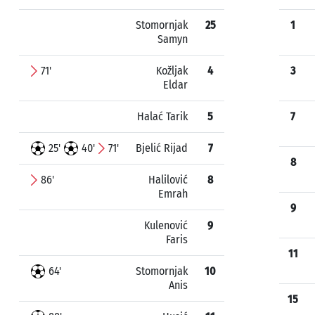
Stomornjak
25
1
Samyn
71'
Kožljak
4
3
Eldar
Halać Tarik
5
7
25'
40'
71'
Bjelić Rijad
7
8
86'
Halilović
8
Emrah
9
Kulenović
9
Faris
11
64'
Stomornjak
10
Anis
15