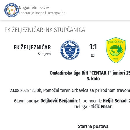
Nogometni savez
Federacije Bosne i Hercegovine
FK ŽELJEZNIČAR-NK STUPČANICA
1:1
FK ŽELJEZNIČAR
Sarajevo
0:1
Omladinska liga BiH "CENTAR 1" juniori 2
3. kolo
23.08.2025 12:30h, Pomočni teren Grbavica sa prirodnom travom,
Glavni sudija:
Deljković Benjamin
; 1. pomoćnik:
Heljić Senad
;
Delegat:
Tičić Ensar
;
Startna postava