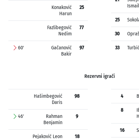
Ismai
Konaković
25
Harun
25
Sokol
Fazlibegović
77
Nedim
30
Opraš
60'
Gačanović
97
33
Turbić
Bakir
Rezervni igrači
Hašimbegović
98
4
B
Daris
8
I
46'
Rahman
9
Benjamin
16
S
Pejaković Leon
18