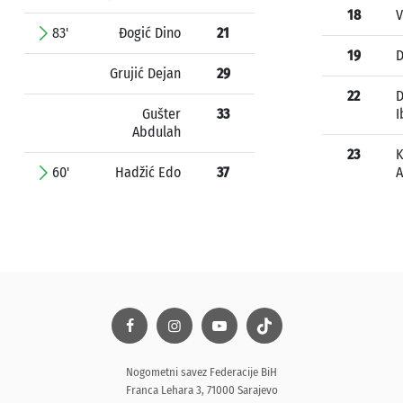
18
V
83'
Đogić Dino
21
19
D
Grujić Dejan
29
22
D
Gušter
33
I
Abdulah
23
K
60'
Hadžić Edo
37
Nogometni savez Federacije BiH
Franca Lehara 3, 71000 Sarajevo