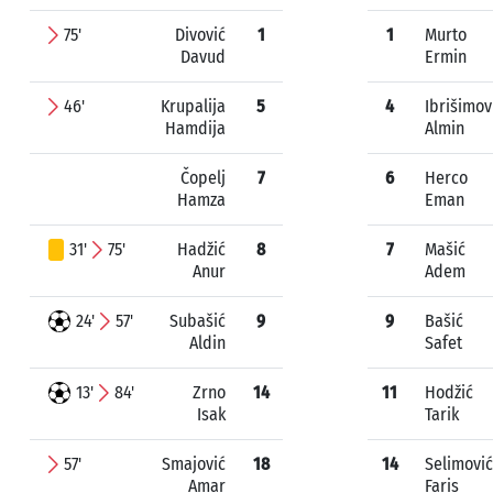
75'
Divović
1
1
Murto
Davud
Ermin
46'
Krupalija
5
4
Ibrišimov
Hamdija
Almin
Čopelj
7
6
Herco
Hamza
Eman
31'
75'
Hadžić
8
7
Mašić
Anur
Adem
24'
57'
Subašić
9
9
Bašić
Aldin
Safet
13'
84'
Zrno
14
11
Hodžić
Isak
Tarik
57'
Smajović
18
14
Selimović
Amar
Faris