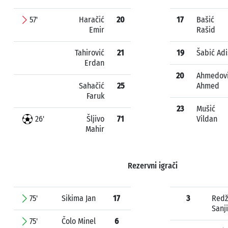
57'
Haračić
20
17
Bašić
Emir
Rašid
Tahirović
21
19
Šabić Adi
Erdan
20
Ahmedov
Sahačić
25
Ahmed
Faruk
23
Mušić
26'
Šljivo
71
Vildan
Mahir
Rezervni igrači
75'
Sikima Jan
17
3
Redž
Sanj
75'
Čolo Minel
6