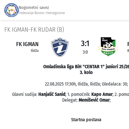
Nogometni savez
Federacije Bosne i Hercegovine
FK IGMAN-FK RUDAR (B)
3:1
FK IGMAN
Ilidža
B
3:0
Omladinska liga BiH "CENTAR 1" juniori 25/2
3. kolo
22.08.2025 17:30h, Ilidža, Ilidža; Gledalaca: 30;
Glavni sudija:
Hanjalić Sanid
; 1. pomoćnik:
Kapo Amar
; 2. pom
Delegat:
Memišević Omar
;
Startna postava