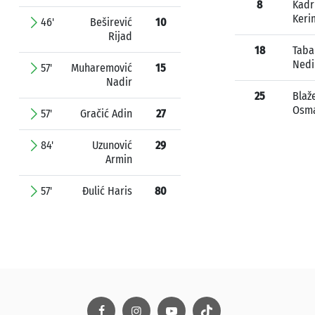
8
Kadr
Keri
46'
Beširević
10
Rijad
18
Taba
Ned
57'
Muharemović
15
Nadir
25
Blaž
Osm
57'
Gračić Adin
27
84'
Uzunović
29
Armin
57'
Đulić Haris
80