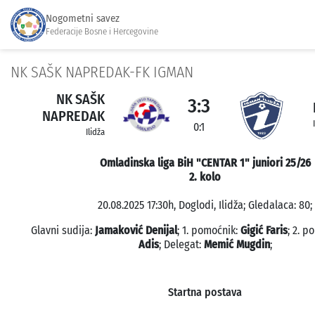
Nogometni savez
Federacije Bosne i Hercegovine
NK SAŠK NAPREDAK-FK IGMAN
NK SAŠK
3:3
NAPREDAK
0:1
Ilidža
Omladinska liga BiH "CENTAR 1" juniori 25/26
2. kolo
20.08.2025 17:30h, Doglodi, Ilidža; Gledalaca: 80;
Glavni sudija:
Jamaković Denijal
; 1. pomoćnik:
Gigić Faris
; 2. p
Adis
; Delegat:
Memić Mugdin
;
Startna postava