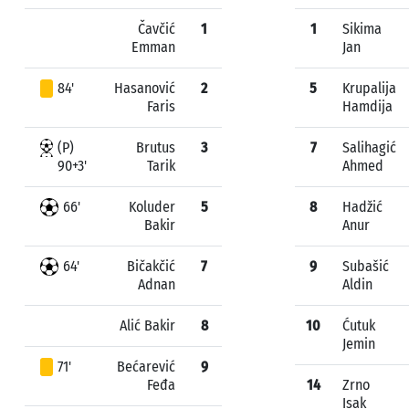
Čavčić
1
1
Sikima
Emman
Jan
84'
Hasanović
2
5
Krupalija
Faris
Hamdija
(P)
Brutus
3
7
Salihagić
90+3'
Tarik
Ahmed
66'
Koluder
5
8
Hadžić
Bakir
Anur
64'
Bičakčić
7
9
Subašić
Adnan
Aldin
Alić Bakir
8
10
Ćutuk
Jemin
71'
Bećarević
9
Feđa
14
Zrno
Isak