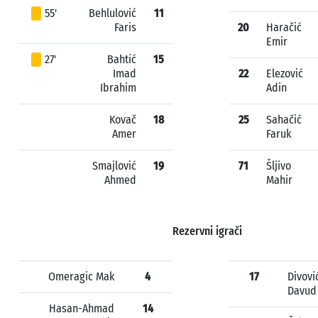
55'
Behlulović
11
Faris
20
Haračić
Emir
27'
Bahtić
15
Imad
22
Elezović
Ibrahim
Adin
Kovač
18
25
Sahačić
Amer
Faruk
Smajlović
19
71
Šljivo
Ahmed
Mahir
Rezervni igrači
Omeragic Mak
4
17
Divovi
Davud
Hasan-Ahmad
14