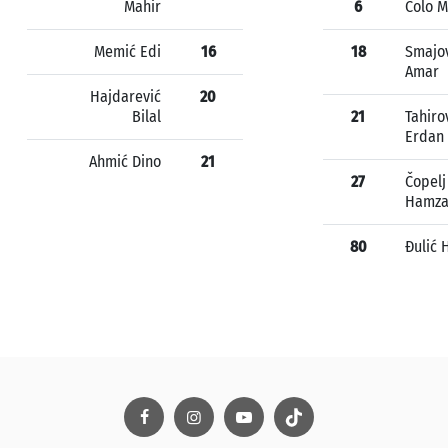
Mahir
6
Čolo M
Memić Edi
16
18
Smajo
Amar
Hajdarević
20
Bilal
21
Tahiro
Erdan
Ahmić Dino
21
27
Čopelj
Hamz
80
Đulić 