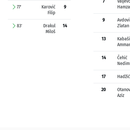
7
Valjevč
77'
Karović
9
Hamza
Filip
9
Avdovi
83'
Drakul
14
Zlatan
Miloš
13
Kabaši
Amma
14
Čehić
Nedim
17
Hadžić
20
Otanov
Aziz