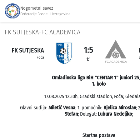
Nogometni savez
Federacije Bosne i Hercegovine
FK SUTJESKA-FC ACADEMICA
1:5
FK SUTJESKA
Foča
1:1
Omladinska liga BiH "CENTAR 1" juniori 25
1. kolo
17.08.2025 12:30h, Gradski stadion, Foča; Gledala
Glavni sudija:
Miletić Vesna
; 1. pomoćnik:
Bjelica Miroslav
; 
Stefan
; Delegat:
Lubura Nedeljko
;
Startna postava