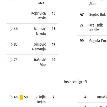
Lazar
Afan
Koprivica
15
47
Sejdić Baki
Pavle
77
Krajišnik
46'
Matović
16
Nedim
Nikola
99
Gagula Em
83'
Simović
17
Nemanja
77'
Rašević
19
Filip
Rezervni igrači
46'
50'
Višnjić
2
4
Turudi
Dejan