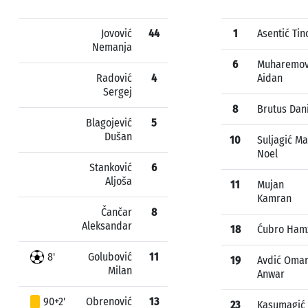
Jovović
44
1
Asentić Tin
Nemanja
6
Muharemov
Radović
4
Aidan
Sergej
8
Brutus Dan
Blagojević
5
Dušan
10
Suljagić M
Noel
Stanković
6
Aljoša
11
Mujan
Kamran
Čančar
8
Aleksandar
18
Ćubro Ham
8'
Golubović
11
19
Avdić Oma
Milan
Anwar
90+2'
Obrenović
13
23
Kasumagić