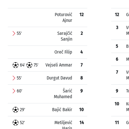
Poturović
12
12
G
Ajnur
3
V
55'
Sarajčić
2
M
Sanjin
5
B
Oreč Filip
4
6
M
64'
75'
Vejseli Ammar
7
7
V
55'
Durgut Davud
8
M
60'
Šarić
9
9
T
Muhamed
10
K
29'
Bajić Bakir
10
M
52'
Metiljević
14
11
G
Haris