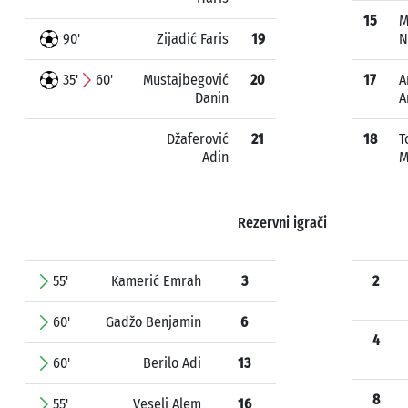
15
M
90'
Zijadić Faris
19
N
35'
60'
Mustajbegović
20
17
A
Danin
A
Džaferović
21
18
T
Adin
M
Rezervni igrači
55'
Kamerić Emrah
3
2
60'
Gadžo Benjamin
6
4
60'
Berilo Adi
13
8
55'
Veseli Alem
16