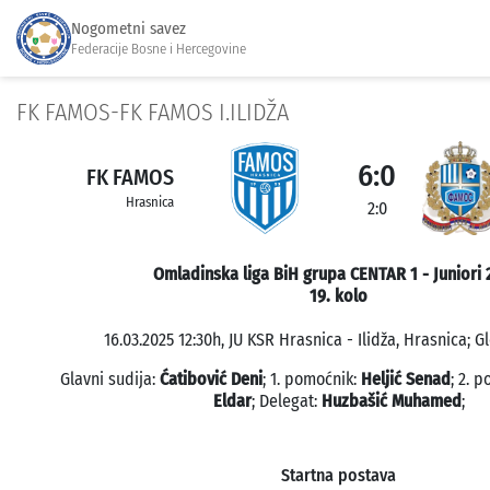
Nogometni savez
Federacije Bosne i Hercegovine
FK FAMOS-FK FAMOS I.ILIDŽA
6:0
FK FAMOS
Hrasnica
2:0
Omladinska liga BiH grupa CENTAR 1 - Juniori 
19. kolo
16.03.2025 12:30h, JU KSR Hrasnica - Ilidža, Hrasnica; G
Glavni sudija:
Ćatibović Deni
; 1. pomoćnik:
Heljić Senad
; 2. 
Eldar
; Delegat:
Huzbašić Muhamed
;
Startna postava