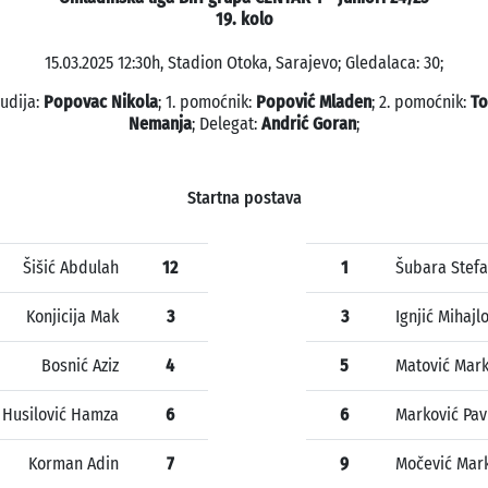
19. kolo
15.03.2025 12:30h, Stadion Otoka, Sarajevo; Gledalaca: 30;
sudija:
Popovac Nikola
; 1. pomoćnik:
Popović Mladen
; 2. pomoćnik:
To
Nemanja
; Delegat:
Andrić Goran
;
Startna postava
Šišić Abdulah
12
1
Šubara Stef
Konjicija Mak
3
3
Ignjić Mihajl
Bosnić Aziz
4
5
Matović Mar
Husilović Hamza
6
6
Marković Pav
Korman Adin
7
9
Močević Mar