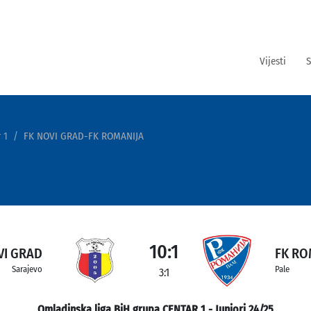
Vijesti
S
 1
FK NOVI GRAD-FK ROMANIJA
10:1
VI GRAD
FK RO
Sarajevo
Pale
3:1
Omladinska liga BiH grupa CENTAR 1 - Juniori 24/25