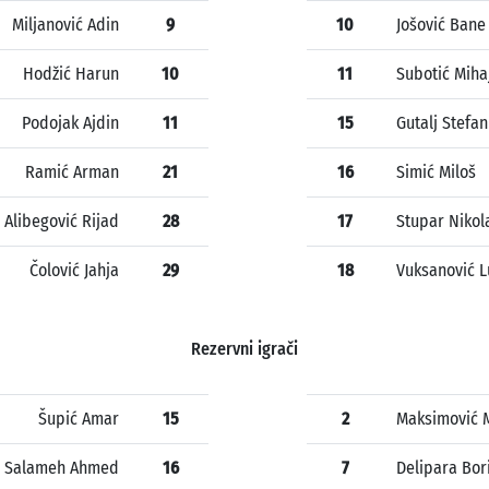
Miljanović Adin
9
10
Jošović Bane
Hodžić Harun
10
11
Subotić Miha
Podojak Ajdin
11
15
Gutalj Stefan
Ramić Arman
21
16
Simić Miloš
Alibegović Rijad
28
17
Stupar Nikol
Čolović Jahja
29
18
Vuksanović L
Rezervni igrači
Šupić Amar
15
2
Maksimović M
Salameh Ahmed
16
7
Delipara Bor