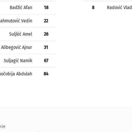
Badžić Afan
18
8
Radović Vla
ahmutović Vedin
22
Suljkić Amel
26
Alibegović Ajnur
31
Suljagić Namik
67
Gočobija Abdulah
84
cije