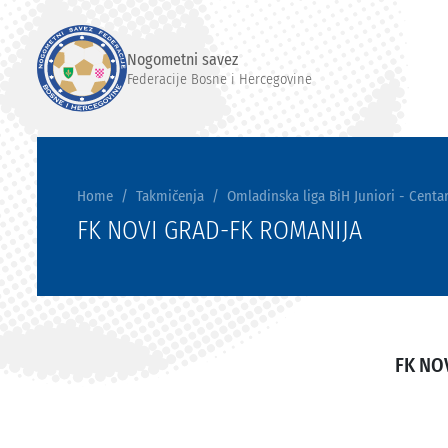
Nogometni savez
Federacije Bosne i Hercegovine
Home
Takmičenja
Omladinska liga BiH Juniori - Centar
FK NOVI GRAD-FK ROMANIJA
FK NO