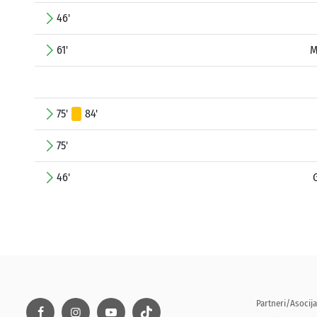
46'
61'
M
75'
84'
75'
46'
Partneri/Asocija