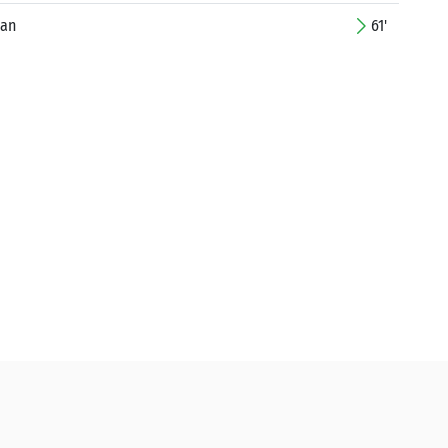
dan
61'