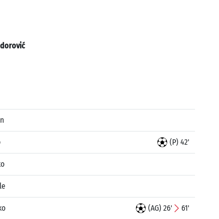
dorović
an
o
(P) 42'
ko
le
ko
(AG) 26'
61'