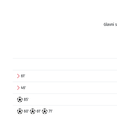
Glavni 
61'
46'
85'
60'
61'
71'