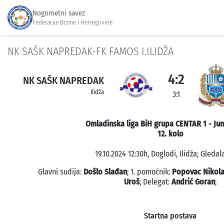
Nogometni savez
Federacije Bosne i Hercegovine
NK SAŠK NAPREDAK-FK FAMOS I.ILIDŽA
4:2
NK SAŠK NAPREDAK
Ilidža
3:1
Omladinska liga BiH grupa CENTAR 1 - Jun
12. kolo
19.10.2024 12:30h, Doglodi, Ilidža; Gledal
Glavni sudija:
Došlo Slađan
; 1. pomoćnik:
Popovac Nikol
Uroš
; Delegat:
Andrić Goran
;
Startna postava