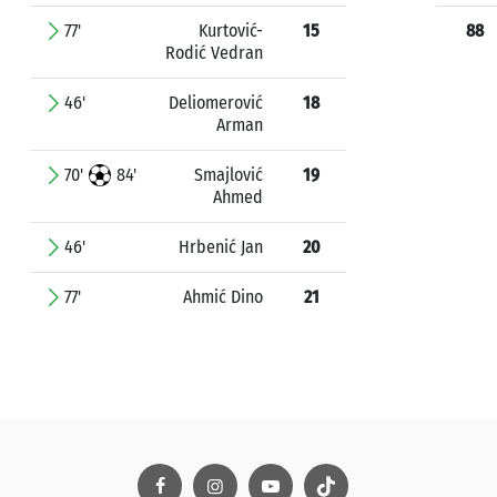
77'
Kurtović-
15
88
Rodić Vedran
46'
Deliomerović
18
Arman
70'
84'
Smajlović
19
Ahmed
46'
Hrbenić Jan
20
77'
Ahmić Dino
21