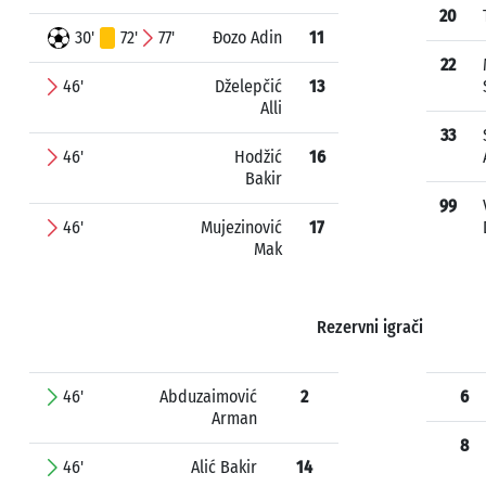
20
30'
72'
77'
Đozo Adin
11
22
46'
Dželepčić
13
Alli
33
46'
Hodžić
16
Bakir
99
46'
Mujezinović
17
Mak
Rezervni igrači
46'
Abduzaimović
2
6
Arman
8
46'
Alić Bakir
14