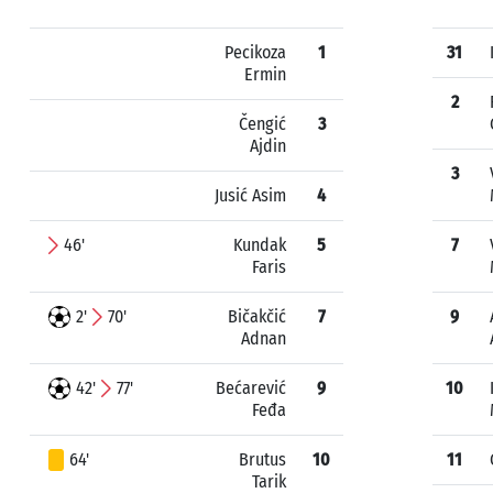
Pecikoza
1
31
Ermin
2
Čengić
3
Ajdin
3
Jusić Asim
4
46'
Kundak
5
7
Faris
2'
70'
Bičakčić
7
9
Adnan
42'
77'
Bećarević
9
10
Feđa
64'
Brutus
10
11
Tarik