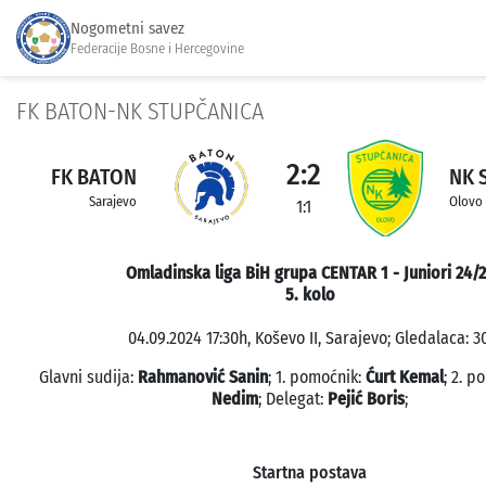
Nogometni savez
Federacije Bosne i Hercegovine
FK BATON-NK STUPČANICA
2:2
FK BATON
NK 
Sarajevo
Olovo
1:1
Omladinska liga BiH grupa CENTAR 1 - Juniori 24/
5. kolo
04.09.2024 17:30h, Koševo II, Sarajevo; Gledalaca: 30
Glavni sudija:
Rahmanović Sanin
; 1. pomoćnik:
Ćurt Kemal
; 2. p
Nedim
; Delegat:
Pejić Boris
;
Startna postava