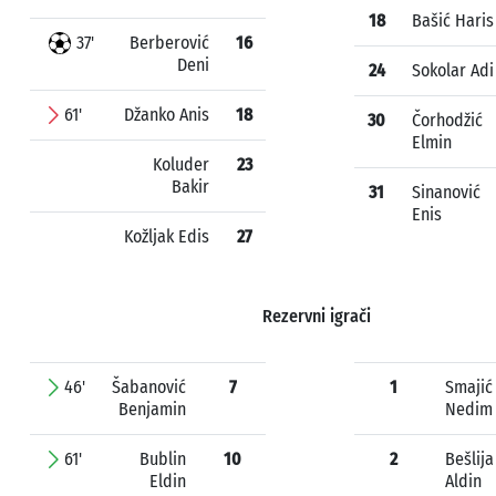
18
Bašić Haris
37'
Berberović
16
Deni
24
Sokolar Adi
61'
Džanko Anis
18
30
Čorhodžić
Elmin
Koluder
23
Bakir
31
Sinanović
Enis
Kožljak Edis
27
Rezervni igrači
46'
Šabanović
7
1
Smajić
Benjamin
Nedim
61'
Bublin
10
2
Bešlija
Eldin
Aldin