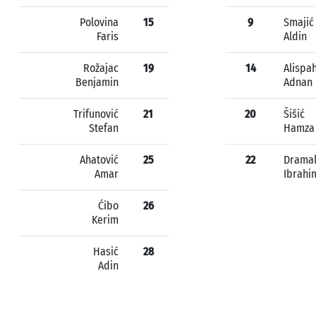
Polovina
15
9
Smajić
Faris
Aldin
Rožajac
19
14
Alispah
Benjamin
Adnan
Trifunović
21
20
Šišić
Stefan
Hamza
Ahatović
25
22
Dramal
Amar
Ibrahi
Ćibo
26
Kerim
Hasić
28
Adin