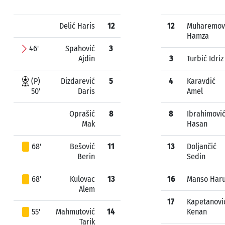
Delić Haris
12
12
Muharemov
Hamza
46'
Spahović
3
Ajdin
3
Turbić Idriz
(P)
Dizdarević
5
4
Karavdić
50'
Daris
Amel
Oprašić
8
8
Ibrahimovi
Mak
Hasan
68'
Bešović
11
13
Doljančić
Berin
Sedin
68'
Kulovac
13
16
Manso Har
Alem
17
Kapetanovi
55'
Mahmutović
14
Kenan
Tarik