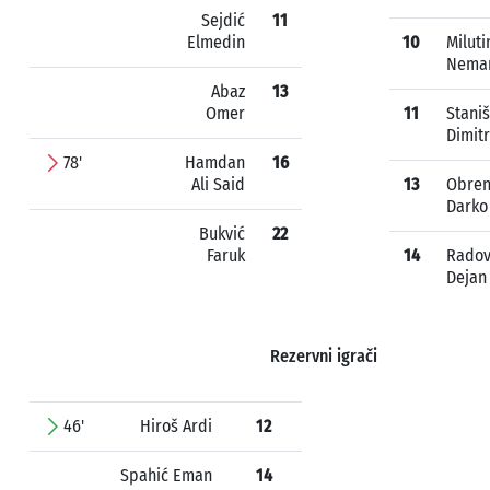
Sejdić
11
Elmedin
10
Miluti
Nema
Abaz
13
Omer
11
Staniš
Dimitr
78'
Hamdan
16
Ali Said
13
Obren
Darko
Bukvić
22
Faruk
14
Radov
Dejan
Rezervni igrači
46'
Hiroš Ardi
12
Spahić Eman
14