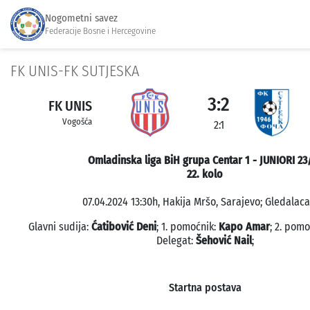
Nogometni savez
Federacije Bosne i Hercegovine
FK UNIS-FK SUTJESKA
3:2
FK UNIS
Vogošća
2:1
Omladinska liga BiH grupa Centar 1 - JUNIORI 23
22. kolo
07.04.2024 13:30h, Hakija Mršo, Sarajevo; Gledalaca:
Glavni sudija:
Ćatibović Deni
; 1. pomoćnik:
Kapo Amar
; 2. pom
Delegat:
Šehović Nail
;
Startna postava