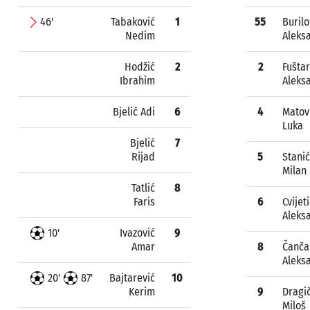
46'
Tabaković
1
55
Burilo
Nedim
Aleks
Hodžić
2
2
Fuštar
Ibrahim
Aleks
Bjelić Adi
6
4
Matov
Luka
Bjelić
7
Rijad
5
Stanić
Milan
Tatlić
8
Faris
6
Cvijet
Aleks
10'
Ivazović
9
Amar
8
Čanča
Aleks
20'
87'
Bajtarević
10
Kerim
9
Dragi
Miloš