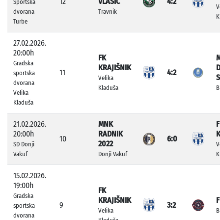
12
VLAŠIĆ
4:2
Sportska
V
dvorana
Travnik
K
Turbe
27.02.2026.
20:00h
FK
Gradska
KRAJIŠNIK
D
11
4:2
sportska
S
Velika
dvorana
Kladuša
B
Velika
Kladuša
21.02.2026.
MNK
F
20:00h
RADNIK
K
10
6:0
2022
SD Donji
V
Vakuf
Donji Vakuf
K
15.02.2026.
19:00h
FK
Gradska
KRAJIŠNIK
F
9
3:2
sportska
Velika
B
dvorana