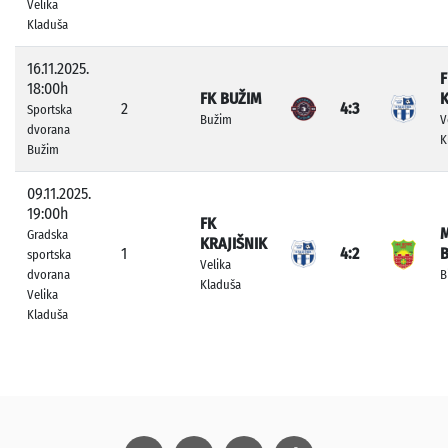
Velika
Kladuša
16.11.2025.
F
18:00h
FK BUŽIM
K
2
4:3
Sportska
Bužim
V
dvorana
K
Bužim
09.11.2025.
19:00h
FK
Gradska
KRAJIŠNIK
1
4:2
sportska
Velika
dvorana
B
Kladuša
Velika
Kladuša