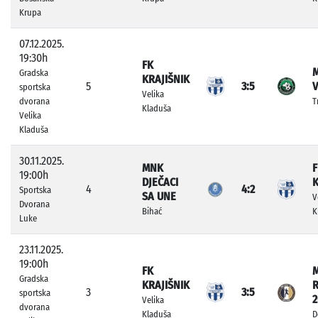
Krupa
07.12.2025.
19:30h
FK
Gradska
KRAJIŠNIK
5
3:5
V
sportska
Velika
dvorana
T
Kladuša
Velika
Kladuša
30.11.2025.
MNK
F
19:00h
DJEČACI
K
4
4:2
Sportska
SA UNE
V
Dvorana
Bihać
K
Luke
23.11.2025.
19:00h
FK
Gradska
KRAJIŠNIK
3
3:5
sportska
2
Velika
dvorana
Kladuša
D