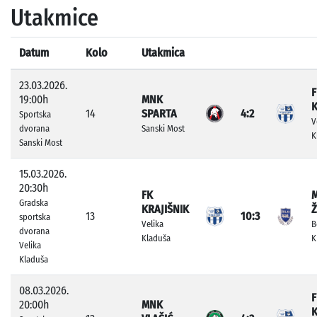
Utakmice
Datum
Kolo
Utakmica
23.03.2026.
F
19:00h
MNK
K
14
SPARTA
4:2
Sportska
V
dvorana
Sanski Most
K
Sanski Most
15.03.2026.
20:30h
FK
Gradska
KRAJIŠNIK
Ž
13
10:3
sportska
Velika
B
dvorana
Kladuša
K
Velika
Kladuša
08.03.2026.
F
20:00h
MNK
K