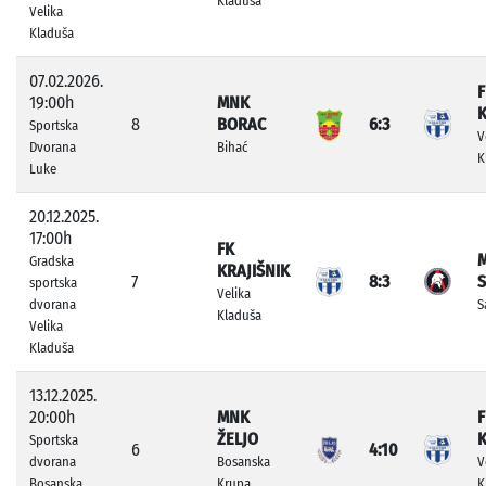
Kladuša
Velika
Kladuša
07.02.2026.
F
19:00h
MNK
K
8
BORAC
6:3
Sportska
V
Dvorana
Bihać
K
Luke
20.12.2025.
17:00h
FK
Gradska
KRAJIŠNIK
7
8:3
sportska
Velika
dvorana
S
Kladuša
Velika
Kladuša
13.12.2025.
20:00h
MNK
F
ŽELJO
K
Sportska
6
4:10
dvorana
Bosanska
V
Bosanska
Krupa
K