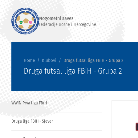
Nogometni savez
Federacije Bosne i Hercegovine
Home
Klubovi
Druga futsal liga FBiH - Grupa 2
Druga futsal liga FBiH - Grupa 2
WWIN Prva liga FBiH
Druga liga FBiH - Sjever