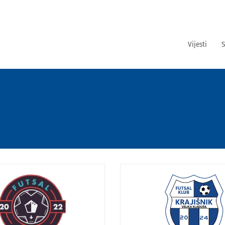
Vijesti
S