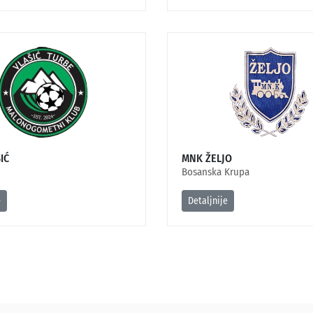
IĆ
MNK ŽELJO
Bosanska Krupa
e
Detaljnije