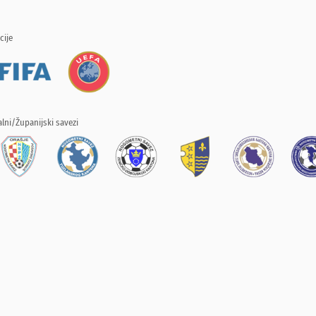
cije
lni/Županijski savezi