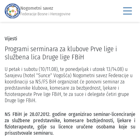
Nogometni savez
Federacije Bosne i Hercegovine
Vijesti
Programi serminara za klubove Prve lige i
službena lica Druge lige FBiH
U petak i subotu (10/11.08), te ponedjeljak i utorak 13/14.08) u
Sarajevu (hotel "Sunce" Vogošća) Nogometni savez Federacije u
koordinaciji sa NS/FS BiH organizirat će ponovni seminar za
predstavnike klubova, komesare za bezbjednost, ljekare i
fizioterapeute Prve lige FBiH, te za suce i delegate četiri grupe
Druge lige FBiH.
NS FBiH je 28.07.2012. godine organizirao seminar-licenciranje
za službene predstavnike, komesare bezbjednosti, ljekare i
fizioterapeute, gdje su licence uručene osobama koje su
prisustvovale seminaru.