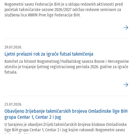
Nogometni savez Federacije BiH je u sklopu redovnih aktivnosti pred
početak takmičarske sezone 2026/2027 održao redovne seminare za
službena lica WWIN Prve lige Federacije BiH.
arrow_forward
29.07.2026.
Ljetni prelazni rok za igrače futsal takmičenja
Komitet za hitnost Nogometnog/Fudbalskog saveza Bosne i Hercegovine
utvrdio je trajanje ljetnog registracionog perioda 2026. godine za igrače
futsala.
arrow_forward
23.07.2026.
Obavljeno žrijebanje takmičarskih brojeva Omladinske lige BiH
grupa Centar 1, Centar 2 i Jug
U Sarajevu je obavljen žrijeb takmičarskih brojeva klubova Omladinske
lige BiH grupa Centar 1, Centar 2 i Jug kojim rukovodi Nogometni savez