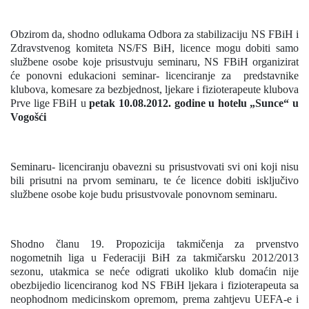
Obzirom da, shodno odlukama Odbora za stabilizaciju NS FBiH i
Zdravstvenog komiteta NS/FS BiH, licence mogu dobiti samo
službene osobe koje prisustvuju seminaru, NS FBiH organizirat
će ponovni edukacioni seminar- licenciranje za
predstavnike
klubova, komesare za bezbjednost, ljekare i fizioterapeute klubova
Prve lige FBiH u
petak 10.08.2012. godine u hotelu „Sunce“ u
Vogošći
Seminaru- licenciranju obavezni su prisustvovati svi oni koji nisu
bili prisutni na prvom seminaru, te će licence dobiti isključivo
službene osobe koje budu prisustvovale ponovnom seminaru.
Shodno članu 19. Propozicija takmičenja za prvenstvo
nogometnih liga u Federaciji BiH za takmičarsku 2012/2013
sezonu, utakmica se neće odigrati ukoliko klub domaćin nije
obezbijedio licenciranog kod NS FBiH ljekara i fizioterapeuta sa
neophodnom medicinskom opremom, prema zahtjevu UEFA-e i