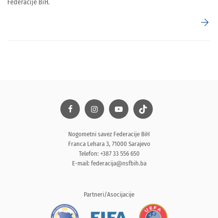
Federacije BiH.
arrow_forward
Nogometni savez Federacije BiH
Franca Lehara 3, 71000 Sarajevo
Telefon: +387 33 556 650
E-mail:
federacija@nsfbih.ba
Partneri/Asocijacije