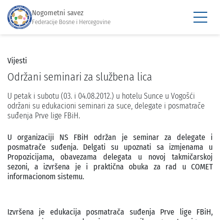
Nogometni savez
Federacije Bosne i Hercegovine
Vijesti
Održani seminari za službena lica
U petak i subotu (03. i 04.08.2012.) u hotelu Sunce u Vogošći
održani su edukacioni seminari za suce, delegate i posmatrače
suđenja Prve lige FBiH.
U organizaciji NS FBiH održan je seminar za delegate i
posmatrače suđenja. Delgati su upoznati sa izmjenama u
Propozicijama, obavezama delegata u novoj takmičarskoj
sezoni, a izvršena je i praktična obuka za rad u COMET
informacionom sistemu.
Izvršena je edukacija posmatrača suđenja Prve lige FBiH,