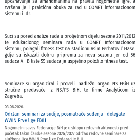
upoznavanje sa amandmanima na pravila nogometne igre, a
zvršena je i praktična obuka za rad u COMET informacionom
sistemu i dr.
Suci su pored analize rada u proljetnom dijelu sezone 2011/2012
te edukacionog seminara rada u COMET Informacionom
sistemu, polagali fitness test na stadionu Asim Ferhatović Hase,
gdje su iskazali dobru pripremu za novu sezonu jer od 56
sudaca A i B liste 55 sudaca je uspješno položilo fitness test.
Seminare su organizirali i proveli nadležni organi NS FBiH uz
stručne predavače iz NS/FS BiH, te firme Analyticom iz
Zagreba.
03.08.2026.
Održani seminari za sudije, posmatrače suđenja i delegate
WWIN Prve lige FBiH
Nogometni savez Federacije BiH je u sklopu redovnih aktivnosti pred
početak takmičarske sezone 2026/2027 održao redovne seminare za
službena lica WWIN Prve lige Federacije BiH.