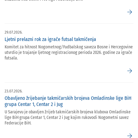
arrow_forward
29.07.2026.
Ljetni prelazni rok za igrače futsal takmičenja
Komitet za hitnost Nogometnog/Fudbalskog saveza Bosne i Hercegovine
utvrdio je trajanje ljetnog registracionog perioda 2026. godine za igrače
futsala.
arrow_forward
23.07.2026.
Obavljeno žrijebanje takmičarskih brojeva Omladinske lige BiH
grupa Centar 1, Centar 2 i Jug
U Sarajevu je obavljen žrijeb takmičarskih brojeva klubova Omladinske
lige BiH grupa Centar 1, Centar 2 i Jug kojim rukovodi Nogometni savez
Federacije BiH.
arrow_forward