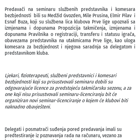
Predavači na seminaru službenih predstavnika i komesara
bezbjednosti bili su Medžid Gvozden, Mile Prusina, Elmir Pilav i
Esnaf Buza, koji su službena lica klubova Prve lige upoznali sa
izmjenama i dopunama Propozicija takmičenja, izmjenama i
dopunama Pravilnika o registraciji, transferu i statusu igrača,
obavezama predstavnika na utakmicama Prve lige, kao uloga
komesara za bezbjednost i njegova saradnja sa delegatom i
predstavnikom kluba.
Ljekari, fizioterapeuti, službeni predstavnici i komesari
bezbjednosti koji su prisustvovali seminaru dobili su
odgovarajuće licence za predstojeću takmičarsku sezonu, a za
one koji nisu prisustvovali seminaru-licenciranju bit će
organiziran novi seminar-licenciranje o kojem će klubovi biti
naknadno obavješteni.
Delegati i posmatrači suđenja pored predavanja imali su
predtestiranje iz poznavanja rada na računaru, vezano za