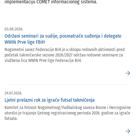
implementaciju COMET informacionog sistema.
03.08.2026.
Održani seminari za sudije, posmatrače suđenja i delegate
WWIN Prve lige FBiH
Nogometni savez Federacije BiH je u sklopu redovnih aktivnosti pred
početak takmičarske sezone 2026/2027 održao redovne seminare za
službena lica WWIN Prve lige Federacije BiH.
arrow_forward
29.07.2026.
Ljetni prelazni rok za igrače futsal takmičenja
Komitet za hitnost Nogometnog/Fudbalskog saveza Bosne i Hercegovine
utvrdio je trajanje ljetnog registracionog perioda 2026. godine za igrače
futsala.
arrow_forward