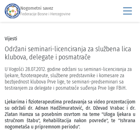
Nogometni savez
Federacije Bosne i Hercegovine
Vijesti
Održani seminari-licenciranja za službena lica
klubova, delegate i posmatrače
U Vogošći 28.07.2012. godine održani su seminari-licenciranja za
ljekare, fizioterapeute, službene predstavnike i komesare za
bezbjednost klubova Prve lige, te seminari-predseminari sa
testiranjem za delegate i posmatrače suđenja Prve lige FBiH.
Ljekarima i fizioterapeutima predavanja sa video prezentacijom
su održali dr. Adnan Hadžimuratović, dr. Dževad Vrabac i dr.
Zlatan Hamza sa posebnim osvrtom na teme "Uloga ljekara u
stručnom štabu", Rehabilitacija nakon povrede", te "Ishrana
nogometaša u pripremnom periodu".