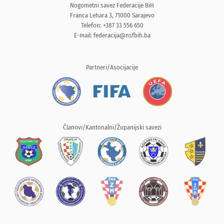
Nogometni savez Federacije BiH
Franca Lehara 3, 71000 Sarajevo
Telefon: +387 33 556 650
E-mail:
federacija@nsfbih.ba
Partneri/Asocijacije
Članovi/Kantonalni/Županijski savezi