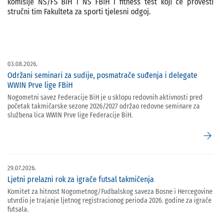
komisije NS/FS BiH i NS FBiH i fitness test koji će provesti
stručni tim Fakulteta za sporti tjelesni odgoj.
03.08.2026.
Održani seminari za sudije, posmatrače suđenja i delegate
WWIN Prve lige FBiH
Nogometni savez Federacije BiH je u sklopu redovnih aktivnosti pred
početak takmičarske sezone 2026/2027 održao redovne seminare za
službena lica WWIN Prve lige Federacije BiH.
arrow_forward
29.07.2026.
Ljetni prelazni rok za igrače futsal takmičenja
Komitet za hitnost Nogometnog/Fudbalskog saveza Bosne i Hercegovine
utvrdio je trajanje ljetnog registracionog perioda 2026. godine za igrače
futsala.