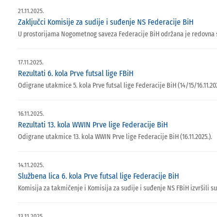
21.11.2025.
Zaključci Komisije za sudije i suđenje NS Federacije BiH
U prostorijama Nogometnog saveza Federacije BiH održana je redovna s
17.11.2025.
Rezultati 6. kola Prve futsal lige FBiH
Odigrane utakmice 5. kola Prve futsal lige Federacije BiH (14/15/16.11.202
16.11.2025.
Rezultati 13. kola WWIN Prve lige Federacije BiH
Odigrane utakmice 13. kola WWIN Prve lige Federacije BiH (16.11.2025.).
14.11.2025.
Službena lica 6. kola Prve futsal lige Federacije BiH
Komisija za takmičenje i Komisija za sudije i suđenje NS FBiH izvršili su
13.11.2025.