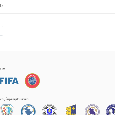
.).
cije
lni/Županijski savezi