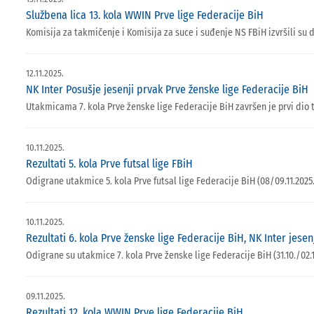
Službena lica 13. kola WWIN Prve lige Federacije BiH
Komisija za takmičenje i Komisija za suce i suđenje NS FBiH izvršili su 
12.11.2025.
NK Inter Posušje jesenji prvak Prve ženske lige Federacije BiH
Utakmicama 7. kola Prve ženske lige Federacije BiH završen je prvi dio 
10.11.2025.
Rezultati 5. kola Prve futsal lige FBiH
Odigrane utakmice 5. kola Prve futsal lige Federacije BiH (08/09.11.2025.
10.11.2025.
Rezultati 6. kola Prve ženske lige Federacije BiH, NK Inter jesen
Odigrane su utakmice 7. kola Prve ženske lige Federacije BiH (31.10./02.
09.11.2025.
Rezultati 12. kola WWIN Prve lige Federacije BiH