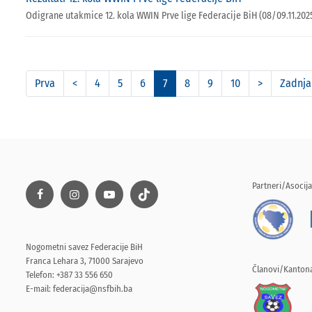
Odigrane utakmice 12. kola WWIN Prve lige Federacije BiH (08/09.11.2025
Prva
<
4
5
6
7
8
9
10
>
Zadnja
Partneri/Asocija
Nogometni savez Federacije BiH
Franca Lehara 3, 71000 Sarajevo
Članovi/Kantona
Telefon: +387 33 556 650
E-mail:
federacija@nsfbih.ba