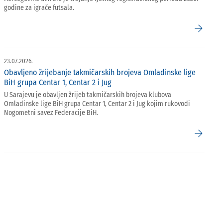
godine za igrače futsala.
arrow_forward
23.07.2026.
Obavljeno žrijebanje takmičarskih brojeva Omladinske lige
BiH grupa Centar 1, Centar 2 i Jug
U Sarajevu je obavljen žrijeb takmičarskih brojeva klubova
Omladinske lige BiH grupa Centar 1, Centar 2 i Jug kojim rukovodi
Nogometni savez Federacije BiH.
arrow_forward