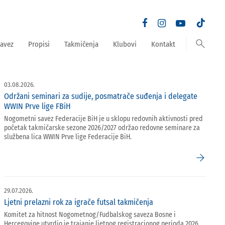
search
avez
Propisi
Takmičenja
Klubovi
Kontakt
03.08.2026.
Održani seminari za sudije, posmatrače suđenja i delegate
WWIN Prve lige FBiH
Nogometni savez Federacije BiH je u sklopu redovnih aktivnosti pred
početak takmičarske sezone 2026/2027 održao redovne seminare za
službena lica WWIN Prve lige Federacije BiH.
arrow_forward
29.07.2026.
Ljetni prelazni rok za igrače futsal takmičenja
Komitet za hitnost Nogometnog/Fudbalskog saveza Bosne i
Hercegovine utvrdio je trajanje ljetnog registracionog perioda 2026.