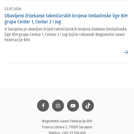
23.07.2026.
Obavljeno žrijebanje takmičarskih brojeva Omladinske lige BiH
grupa Centar 1, Centar 2 i Jug
U Sarajevu je obavljen žrijeb takmičarskih brojeva klubova Omladinske
lige BiH grupa Centar 1, Centar 2 i Jug kojim rukovodi Nogometni savez
Federacije BiH.
arrow_forward
Nogometni savez Federacije BiH
Franca Lehara 3, 71000 Sarajevo
Telefon: +387 33 556 650