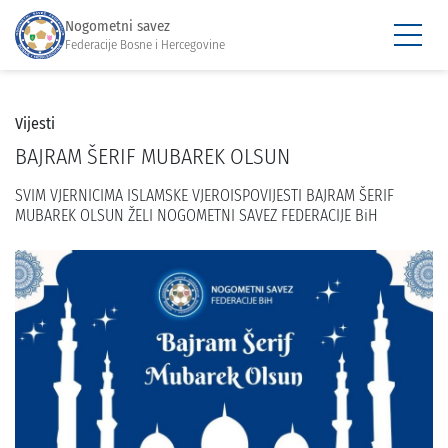
Nogometni savez
Federacije Bosne i Hercegovine
Vijesti
BAJRAM ŠERIF MUBAREK OLSUN
SVIM VJERNICIMA ISLAMSKE VJEROISPOVIJESTI BAJRAM ŠERIF
MUBAREK OLSUN ŽELI NOGOMETNI SAVEZ FEDERACIJE BiH