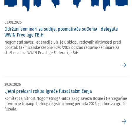
03.08.2026.
Održani seminari za sudije, posmatrače suđenja i delegate
WWIN Prve lige FBiH
Nogometni savez Federacije BiH je u sklopu redovnih aktivnosti pred
početak takmičarske sezone 2026/2027 održao redovne seminare za
službena lica WWIN Prve lige Federacije BiH.
arrow_forward
29.07.2026.
Ljetni prelazni rok za igrače futsal takmičenja
Komitet za hitnost Nogometnog/Fudbalskog saveza Bosne i Hercegovine
utvrdio je trajanje ljetnog registracionog perioda 2026. godine za igrače
futsala.
arrow_forward