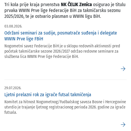
Tri kola prije kraja prvenstva
NK ČELIK Zenica
osigurao je titulu
prvaka WWIN Prve lige Federacije BiH za takmičarsku sezonu
2025/2026, te je ostvario plasman u WWIN ligu BiH.
03.08.2026.
Održani seminari za sudije, posmatrače suđenja i delegate
WWIN Prve lige FBiH
Nogometni savez Federacije BiH je u sklopu redovnih aktivnosti pred
početak takmičarske sezone 2026/2027 održao redovne seminare za
službena lica WWIN Prve lige Federacije BiH.
arrow_forward
29.07.2026.
Ljetni prelazni rok za igrače futsal takmičenja
Komitet za hitnost Nogometnog/Fudbalskog saveza Bosne i Hercegovine
utvrdio je trajanje ljetnog registracionog perioda 2026. godine za igrače
futsala.
arrow_forward