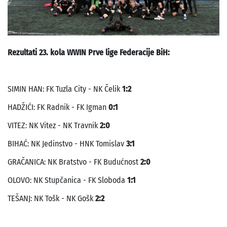
Rezultati 23. kola WWIN Prve lige Federacije BiH:
SIMIN HAN: FK Tuzla City - NK Čelik
1:2
HADŽIĆI: FK Radnik - FK Igman
0:1
VITEZ: NK Vitez - NK Travnik
2:0
BIHAĆ: NK Jedinstvo - HNK Tomislav
3:1
GRAČANICA: NK Bratstvo - FK Budućnost
2:0
OLOVO: NK Stupčanica - FK Sloboda
1:1
TEŠANJ: NK Tošk - NK Gošk
2:2