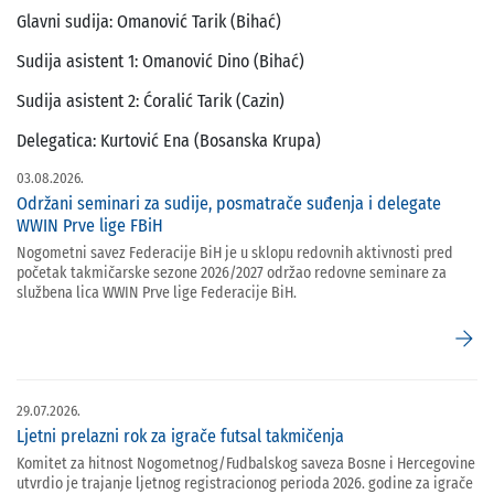
Glavni sudija: Omanović Tarik (Bihać)
Sudija asistent 1: Omanović Dino (Bihać)
Sudija asistent 2: Ćoralić Tarik (Cazin)
Delegatica: Kurtović Ena (Bosanska Krupa)
03.08.2026.
Održani seminari za sudije, posmatrače suđenja i delegate
WWIN Prve lige FBiH
Nogometni savez Federacije BiH je u sklopu redovnih aktivnosti pred
početak takmičarske sezone 2026/2027 održao redovne seminare za
službena lica WWIN Prve lige Federacije BiH.
arrow_forward
29.07.2026.
Ljetni prelazni rok za igrače futsal takmičenja
Komitet za hitnost Nogometnog/Fudbalskog saveza Bosne i Hercegovine
utvrdio je trajanje ljetnog registracionog perioda 2026. godine za igrače