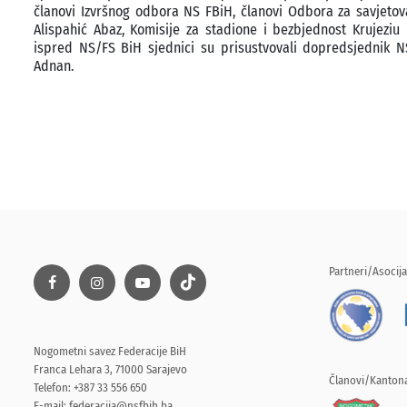
članovi Izvršnog odbora NS FBiH, članovi Odbora za savjetova
Alispahić Abaz, Komisije za stadione i bezbjednost Krujeziu
ispred NS/FS BiH sjednici su prisustvovali dopredsjednik N
Adnan.
Partneri/Asocija
Nogometni savez Federacije BiH
Franca Lehara 3, 71000 Sarajevo
Članovi/Kantona
Telefon: +387 33 556 650
E-mail:
federacija@nsfbih.ba