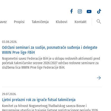
search
avez
Propisi
Takmičenja
Klubovi
Kontakt
03.08.2026.
Održani seminari za sudije, posmatrače suđenja i delegate
WWIN Prve lige FBiH
Nogometni savez Federacije BiH je u sklopu redovnih aktivnosti pred
početak takmičarske sezone 2026/2027 održao redovne seminare za
službena lica WWIN Prve lige Federacije BiH.
arrow_forward
29.07.2026.
Ljetni prelazni rok za igrače futsal takmičenja
Komitet za hitnost Nogometnog/Fudbalskog saveza Bosne i
Hercegovine utvrdio je trajanje ljetnog registracionog perioda 2026.