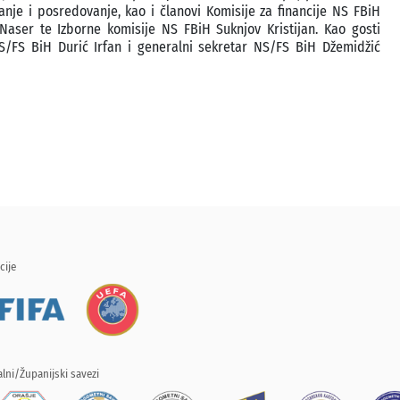
nje i posredovanje, kao i članovi Komisije za financije NS FBiH
 Naser te Izborne komisije NS FBiH Suknjov Kristijan. Kao gosti
S/FS BiH Durić Irfan i generalni sekretar NS/FS BiH Džemidžić
cije
lni/Županijski savezi