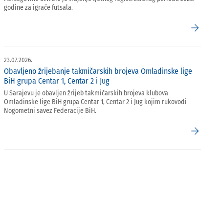
godine za igrače futsala.
arrow_forward
23.07.2026.
Obavljeno žrijebanje takmičarskih brojeva Omladinske lige
BiH grupa Centar 1, Centar 2 i Jug
U Sarajevu je obavljen žrijeb takmičarskih brojeva klubova
Omladinske lige BiH grupa Centar 1, Centar 2 i Jug kojim rukovodi
Nogometni savez Federacije BiH.
arrow_forward