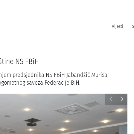
Vijesti
S
štine NS FBiH
anjem predsjednika NS FBiH Jabandžić Murisa,
ogometnog saveza Federacije BiH.