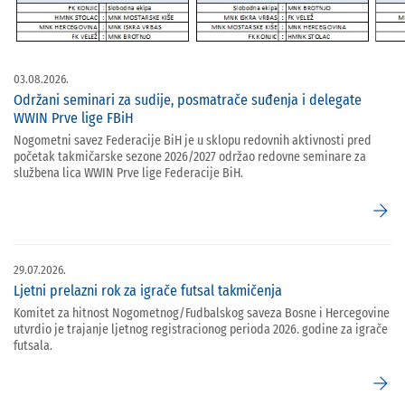
03.08.2026.
Održani seminari za sudije, posmatrače suđenja i delegate
WWIN Prve lige FBiH
Nogometni savez Federacije BiH je u sklopu redovnih aktivnosti pred
početak takmičarske sezone 2026/2027 održao redovne seminare za
službena lica WWIN Prve lige Federacije BiH.
arrow_forward
29.07.2026.
Ljetni prelazni rok za igrače futsal takmičenja
Komitet za hitnost Nogometnog/Fudbalskog saveza Bosne i Hercegovine
utvrdio je trajanje ljetnog registracionog perioda 2026. godine za igrače
futsala.
arrow_forward