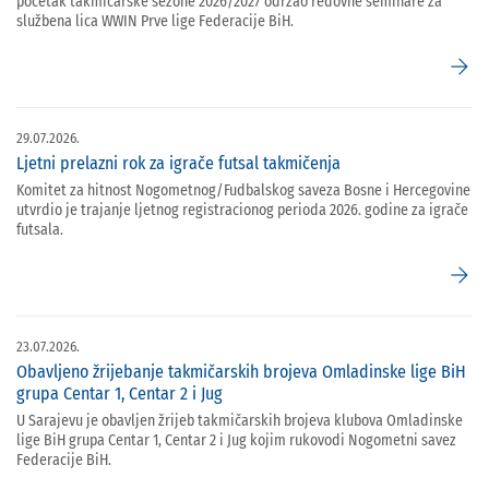
početak takmičarske sezone 2026/2027 održao redovne seminare za
službena lica WWIN Prve lige Federacije BiH.
arrow_forward
29.07.2026.
Ljetni prelazni rok za igrače futsal takmičenja
Komitet za hitnost Nogometnog/Fudbalskog saveza Bosne i Hercegovine
utvrdio je trajanje ljetnog registracionog perioda 2026. godine za igrače
futsala.
arrow_forward
23.07.2026.
Obavljeno žrijebanje takmičarskih brojeva Omladinske lige BiH
grupa Centar 1, Centar 2 i Jug
U Sarajevu je obavljen žrijeb takmičarskih brojeva klubova Omladinske
lige BiH grupa Centar 1, Centar 2 i Jug kojim rukovodi Nogometni savez
Federacije BiH.