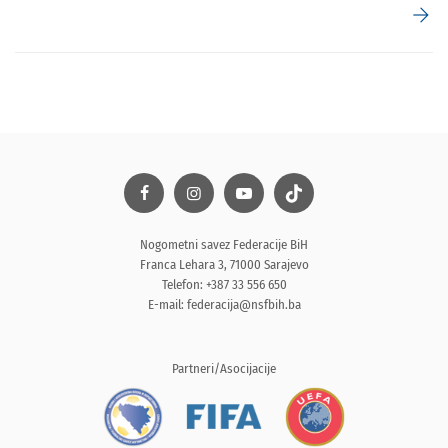
arrow_forward
Nogometni savez Federacije BiH
Franca Lehara 3, 71000 Sarajevo
Telefon: +387 33 556 650
E-mail:
federacija@nsfbih.ba
Partneri/Asocijacije