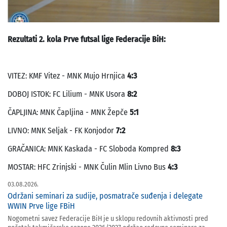
Rezultati 2. kola Prve futsal lige Federacije BiH:
VITEZ: KMF Vitez - MNK Mujo Hrnjica
4:3
DOBOJ ISTOK: FC Lilium - MNK Usora
8:2
ČAPLJINA: MNK Čapljina - MNK Žepče
5:1
LIVNO: MNK Seljak - FK Konjodor
7:2
GRAČANICA: MNK Kaskada - FC Sloboda Kompred
8:3
MOSTAR: HFC Zrinjski - MNK Čulin Mlin Livno Bus
4:3
03.08.2026.
Održani seminari za sudije, posmatrače suđenja i delegate
WWIN Prve lige FBiH
Nogometni savez Federacije BiH je u sklopu redovnih aktivnosti pred