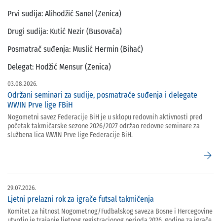
Prvi sudija: Alihodžić Sanel (Zenica)
Drugi sudija: Kutić Nezir (Busovača)
Posmatrač suđenja: Muslić Hermin (Bihać)
Delegat: Hodžić Mensur (Zenica)
03.08.2026.
Održani seminari za sudije, posmatrače suđenja i delegate
WWIN Prve lige FBiH
Nogometni savez Federacije BiH je u sklopu redovnih aktivnosti pred
početak takmičarske sezone 2026/2027 održao redovne seminare za
službena lica WWIN Prve lige Federacije BiH.
arrow_forward
29.07.2026.
Ljetni prelazni rok za igrače futsal takmičenja
Komitet za hitnost Nogometnog/Fudbalskog saveza Bosne i Hercegovine
utvrdio je trajanje ljetnog registracionog perioda 2026. godine za igrače