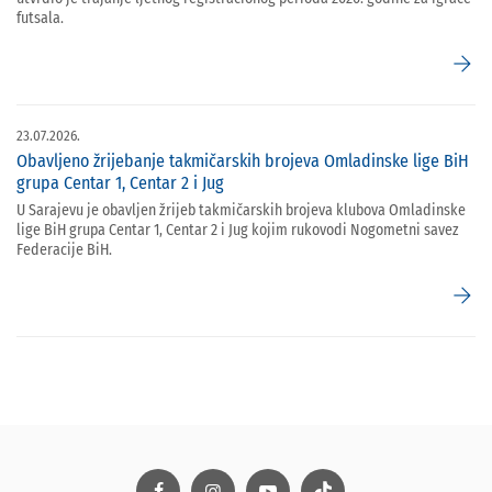
futsala.
arrow_forward
23.07.2026.
Obavljeno žrijebanje takmičarskih brojeva Omladinske lige BiH
grupa Centar 1, Centar 2 i Jug
U Sarajevu je obavljen žrijeb takmičarskih brojeva klubova Omladinske
lige BiH grupa Centar 1, Centar 2 i Jug kojim rukovodi Nogometni savez
Federacije BiH.
arrow_forward