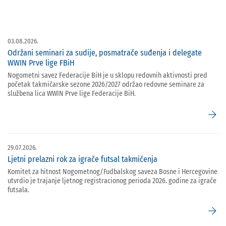
03.08.2026.
Održani seminari za sudije, posmatrače suđenja i delegate
WWIN Prve lige FBiH
Nogometni savez Federacije BiH je u sklopu redovnih aktivnosti pred
početak takmičarske sezone 2026/2027 održao redovne seminare za
službena lica WWIN Prve lige Federacije BiH.
arrow_forward
29.07.2026.
Ljetni prelazni rok za igrače futsal takmičenja
Komitet za hitnost Nogometnog/Fudbalskog saveza Bosne i Hercegovine
utvrdio je trajanje ljetnog registracionog perioda 2026. godine za igrače
futsala.
arrow_forward