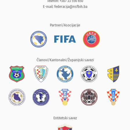
Telefon: +387 33 556 650
E-mail:
federacija@nsfbih.ba
Partneri/Asocijacije
Članovi/Kantonalni/Županijski savezi
Entitetski savez