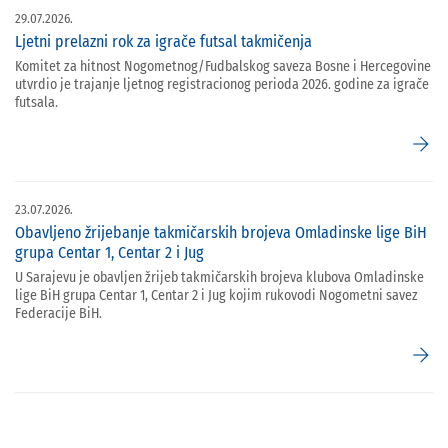
29.07.2026.
Ljetni prelazni rok za igrače futsal takmičenja
Komitet za hitnost Nogometnog/Fudbalskog saveza Bosne i Hercegovine
utvrdio je trajanje ljetnog registracionog perioda 2026. godine za igrače
futsala.
arrow_forward
23.07.2026.
Obavljeno žrijebanje takmičarskih brojeva Omladinske lige BiH
grupa Centar 1, Centar 2 i Jug
U Sarajevu je obavljen žrijeb takmičarskih brojeva klubova Omladinske
lige BiH grupa Centar 1, Centar 2 i Jug kojim rukovodi Nogometni savez
Federacije BiH.
arrow_forward