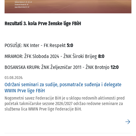
Rezultati 3. kola Prve ženske lige FBiH
POSUŠJE: NK Inter - FK Respekt
5:0
MRAMOR: ŽFK Sloboda 2024 - ŽNK Široki Brijeg
8:0
BOSANSKA KRUPA: ŽNK Željezničar 2011 - ŽNK Brotnjo
12:0
03.08.2026.
Održani seminari za sudije, posmatrače suđenja i delegate
WWIN Prve lige FBiH
Nogometni savez Federacije BiH je u sklopu redovnih aktivnosti pred
početak takmičarske sezone 2026/2027 održao redovne seminare za
službena lica WWIN Prve lige Federacije BiH.
arrow_forward