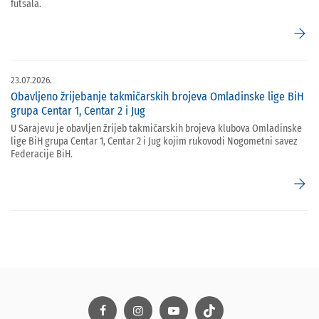
futsala.
arrow_forward
23.07.2026.
Obavljeno žrijebanje takmičarskih brojeva Omladinske lige BiH
grupa Centar 1, Centar 2 i Jug
U Sarajevu je obavljen žrijeb takmičarskih brojeva klubova Omladinske
lige BiH grupa Centar 1, Centar 2 i Jug kojim rukovodi Nogometni savez
Federacije BiH.
arrow_forward