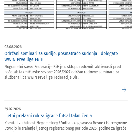
03.08.2026.
Održani seminari za sudije, posmatrače suđenja i delegate
WWIN Prve lige FBiH
Nogometni savez Federacije BiH je u sklopu redovnih aktivnosti pred
početak takmičarske sezone 2026/2027 održao redovne seminare za
službena lica WWIN Prve lige Federacije BiH.
arrow_forward
29.07.2026.
Ljetni prelazni rok za igrače futsal takmičenja
Komitet za hitnost Nogometnog/Fudbalskog saveza Bosne i Hercegovine
utvrdio je trajanje ljetnog registracionog perioda 2026. godine za igrače