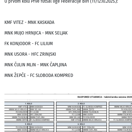
U prvom kolu Prve futsal lige Federacije BiH (11/12.10.2025.):
KMF VITEZ - MNK KASKADA
MNK MUJO HRNJICA - MNK SELJAK
FK KONJODOR - FC LILIUM
MNK USORA - HFC ZRINJSKI
MNK ČULIN MLIN - MNK ČAPLJINA
MNK ŽEPČE - FC SLOBODA KOMPRED