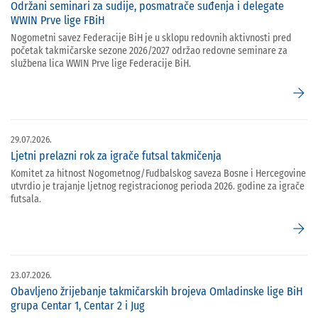
Održani seminari za sudije, posmatrače suđenja i delegate
WWIN Prve lige FBiH
Nogometni savez Federacije BiH je u sklopu redovnih aktivnosti pred
početak takmičarske sezone 2026/2027 održao redovne seminare za
službena lica WWIN Prve lige Federacije BiH.
arrow_forward
29.07.2026.
Ljetni prelazni rok za igrače futsal takmičenja
Komitet za hitnost Nogometnog/Fudbalskog saveza Bosne i Hercegovine
utvrdio je trajanje ljetnog registracionog perioda 2026. godine za igrače
futsala.
arrow_forward
23.07.2026.
Obavljeno žrijebanje takmičarskih brojeva Omladinske lige BiH
grupa Centar 1, Centar 2 i Jug