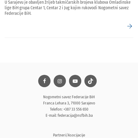
U Sarajevu je obavljen žrijeb takmičarskih brojeva klubova Omladinske
lige BiH grupa Centar 1, Centar 2 i Jug kojim rukovodi Nogometni savez
Federacije BiH.
arrow_forward
Nogometni savez Federacije BiH
Franca Lehara 3, 71000 Sarajevo
Telefon: +387 33 556 650
E-mail:
federacija@nsfbih.ba
Partneri/Asocijacije