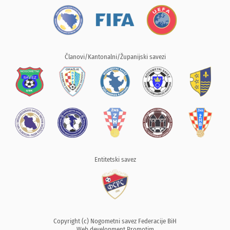
Članovi/Kantonalni/Županijski savezi
Entitetski savez
Copyright (c) Nogometni savez Federacije BiH
Web development
Promotim