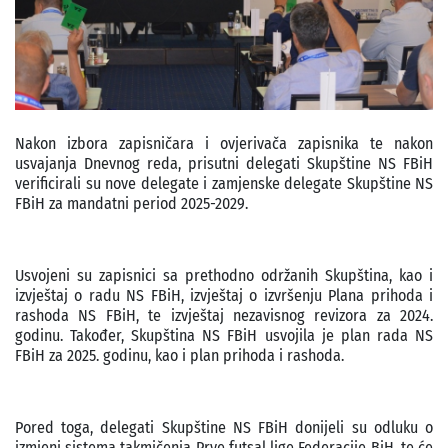
Nakon izbora zapisničara i ovjerivača zapisnika te nakon
usvajanja Dnevnog reda, prisutni delegati Skupštine NS FBiH
verificirali su nove delegate i zamjenske delegate Skupštine NS
FBiH za mandatni period 2025-2029.
Usvojeni su zapisnici sa prethodno održanih Skupština, kao i
izvještaj o radu NS FBiH, izvještaj o izvršenju Plana prihoda i
rashoda NS FBiH, te izvještaj nezavisnog revizora za 2024.
godinu. Također, Skupština NS FBiH usvojila je plan rada NS
FBiH za 2025. godinu, kao i plan prihoda i rashoda.
Pored toga, delegati Skupštine NS FBiH donijeli su odluku o
izmjeni sistema takmičenja Prve futsal lige Federacije BiH, te će