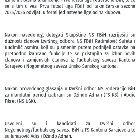
se s tim u vezi Prva futsal liga FBiH od takmičarske sezone
2025/2026 odvijati u formi jedinstvene lige od 12 klubova.
Nakon navedenog, delegati Skupštine NS FBiH razriješili su
dužnosti članove Izvršnog odbora NS FBiH Radmilović Safeta i
Budimlić Asmira, koji su pismenim putem podnijeli ostavke na
prethodno izabrane funkcije te se pristupilo za izbor novih
članova i zamjenskih članova iz Fudbalskog saveza Kantona
Sarajevo i Nogometnog saveza Unsko-Sanskog kantona.
Nakon provedenog glasanja u Izvršni odbor NS Federacije BiH
za mandatni period izabrani su Džindo Adnan (FS KS) i Abdić
Fikret (NS USK).
Usvojeni su i kandidati za Izvršni odbor
Nogometnog/fudbalskog saveza BiH iz FS Kantona Sarajevo a to
su Junuzović Adis i Džindo Adnan.