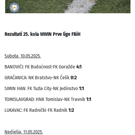
Rezultati 25. kola WWIN Prve lige FBiH
Subota, 10.05.2025.
BANOVIĆI: FK Budućnost-FK Goražde
4:1
GRAČANICA: NK Bratstvo-NK Čelik
0:2
SIMIN HAN: FK Tuzla City-NK Jedinstvo
1:1
TOMISLAVGRAD: HNK Tomislav-NK Travnik
1:1
LUKAVAC: FK Radnički-FK Radnik
1:2
Nedjelja, 11.05.2025.