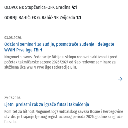
OLOVO: NK Stupčanica-OFK Gradina
4:1
GORNJI RAHIĆ: FK G. Rahić-NK Zvijezda
1:1
03.08.2026.
Održani seminari za sudije, posmatrače suđenja i delegate
WWIN Prve lige FBiH
Nogometni savez Federacije BiH je u sklopu redovnih aktivnosti pred
početak takmičarske sezone 2026/2027 održao redovne seminare za
službena lica WWIN Prve lige Federacije BiH.
arrow_forward
29.07.2026.
Ljetni prelazni rok za igrače futsal takmičenja
Komitet za hitnost Nogometnog/Fudbalskog saveza Bosne i Hercegovine
utvrdio je trajanje ljetnog registracionog perioda 2026. godine za igrače
futsala.