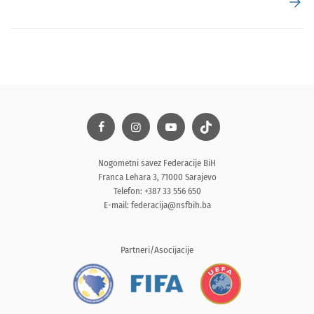
arrow_forward
Nogometni savez Federacije BiH
Franca Lehara 3, 71000 Sarajevo
Telefon: +387 33 556 650
E-mail:
federacija@nsfbih.ba
Partneri/Asocijacije