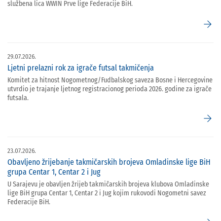
službena lica WWIN Prve lige Federacije BiH.
arrow_forward
29.07.2026.
Ljetni prelazni rok za igrače futsal takmičenja
Komitet za hitnost Nogometnog/Fudbalskog saveza Bosne i Hercegovine
utvrdio je trajanje ljetnog registracionog perioda 2026. godine za igrače
futsala.
arrow_forward
23.07.2026.
Obavljeno žrijebanje takmičarskih brojeva Omladinske lige BiH
grupa Centar 1, Centar 2 i Jug
U Sarajevu je obavljen žrijeb takmičarskih brojeva klubova Omladinske
lige BiH grupa Centar 1, Centar 2 i Jug kojim rukovodi Nogometni savez
Federacije BiH.