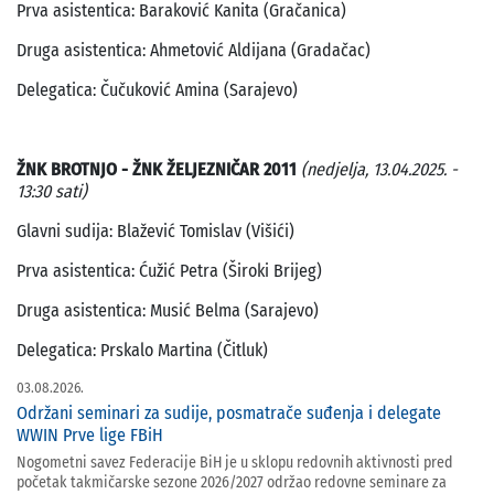
Prva asistentica: Baraković Kanita (Gračanica)
Druga asistentica: Ahmetović Aldijana (Gradačac)
Delegatica: Čučuković Amina (Sarajevo)
ŽNK BROTNJO - ŽNK ŽELJEZNIČAR 2011
(nedjelja, 13.04.2025. -
13:30 sati)
Glavni sudija: Blažević Tomislav (Višići)
Prva asistentica: Ćužić Petra (Široki Brijeg)
Druga asistentica: Musić Belma (Sarajevo)
Delegatica: Prskalo Martina (Čitluk)
03.08.2026.
Održani seminari za sudije, posmatrače suđenja i delegate
WWIN Prve lige FBiH
Nogometni savez Federacije BiH je u sklopu redovnih aktivnosti pred
početak takmičarske sezone 2026/2027 održao redovne seminare za