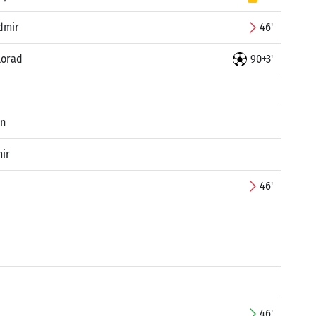
dmir
46'
lorad
90+3'
an
ir
46'
46'