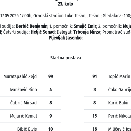
23. kolo
17.05.2026 17:00h, Gradski stadion Luke Tešanj, Tešanj; Gledalaca: 100;
i sudija:
Berbić Benjamin
; 1. pomoćnik:
Smajić Emir
; 2. pomoćnik:
Muj
f
; Četvrti sudija:
Heljić Senad
; Delegat:
Trbonja Mirza
; Promatrač suđ
Pljevljak Jasenko
;
Startna postava
Muratspahić Zejd
99
91
Topić Marin
Ivanković Rino
4
3
Čoko Gabrij
Čabrić Mirsad
8
8
Karić Bakir
Mujarić Kemal
9
15
Perić Nikola
Bibić Elvis
10
16
Miličević Jo