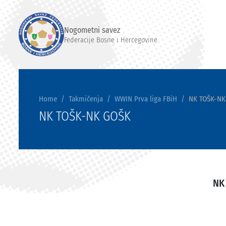
Nogometni savez
Federacije Bosne i Hercegovine
Home
Takmičenja
WWIN Prva liga FBiH
NK TOŠK-NK
NK TOŠK-NK GOŠK
NK