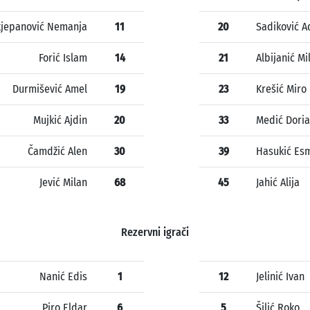
tjepanović Nemanja
11
20
Sadiković A
Forić Islam
14
21
Albijanić Mi
Durmišević Amel
19
23
Krešić Miro
Mujkić Ajdin
20
33
Medić Dori
Čamdžić Alen
30
39
Hasukić Esm
Jević Milan
68
45
Jahić Alija
Rezervni igrači
Nanić Edis
1
12
Jelinić Ivan
Piro Eldar
6
5
Šilić Roko