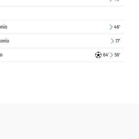
onio
46'
tonio
77'
ko
64'
56'