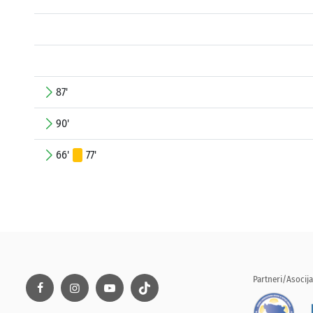
87'
90'
66'
77'
Partneri/Asocija