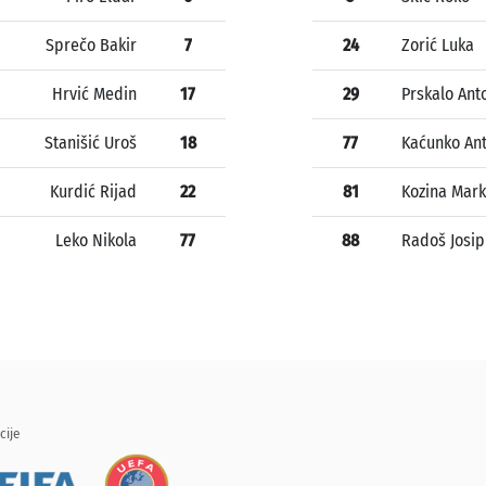
Sprečo Bakir
7
24
Zorić Luka
Hrvić Medin
17
29
Prskalo Ant
Stanišić Uroš
18
77
Kaćunko An
Kurdić Rijad
22
81
Kozina Mar
Leko Nikola
77
88
Radoš Josip
cije