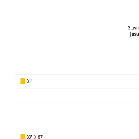
Glavn
Jusu
81'
83'
87'