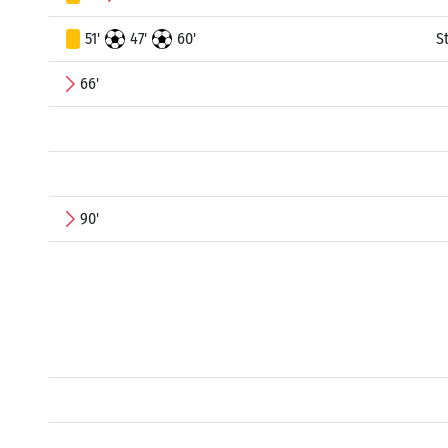
51'
47'
60'
S
66'
90'