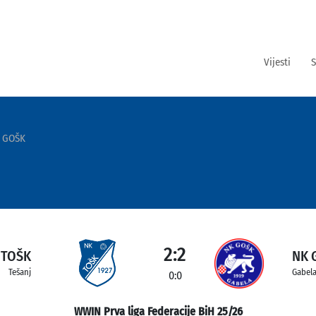
Vijesti
S
 GOŠK
2:2
 TOŠK
NK 
Tešanj
Gabel
0:0
WWIN Prva liga Federacije BiH 25/26