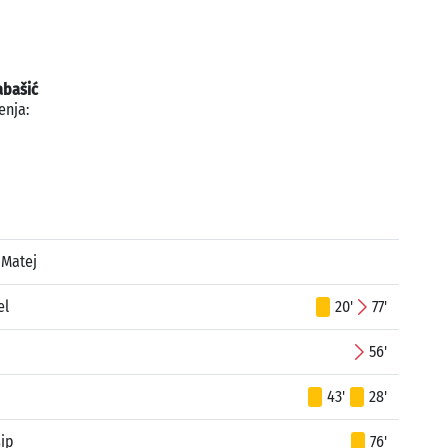
abašić
enja:
 Matej
el
20'
77'
56'
43'
28'
sip
76'