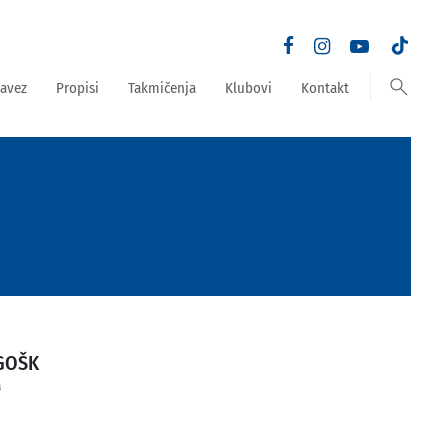
search
avez
Propisi
Takmičenja
Klubovi
Kontakt
GOŠK
a