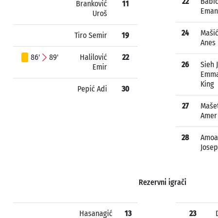
22
Babi
Branković
11
Eman
Uroš
24
Maši
Tiro Semir
19
Anes
86'
89'
Halilović
22
26
Sieh 
Emir
Emma
King
Pepić Adi
30
27
Mašet
Amer
28
Amoa
Jose
Rezervni igrači
Hasanagić
13
23