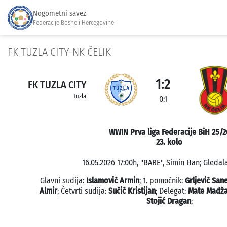
Nogometni savez
Federacije Bosne i Hercegovine
FK TUZLA CITY-NK ČELIK
1:2
FK TUZLA CITY
Tuzla
0:1
WWIN Prva liga Federacije BiH 25/2
23. kolo
16.05.2026 17:00h, "BARE", Simin Han; Gledal
Glavni sudija:
Islamović Armin
; 1. pomoćnik:
Grljević Sane
Almir
; Četvrti sudija:
Sučić Kristijan
; Delegat:
Mate Madž
Stojić Dragan
;