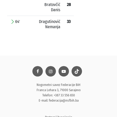
Bratovčić
28
Danis
64'
Dragutinović
33
Nemanja
Nogometni savez Federacije BiH
Franca Lehara 3, 71000 Sarajevo
Telefon: +387 33 556 650
E-mail:
federacija@nsfbih.ba