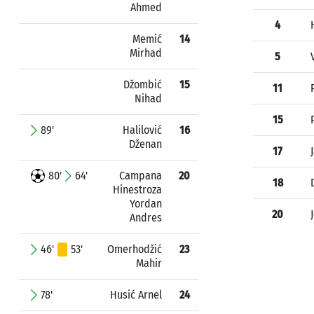
Ahmed
4
Memić
14
Mirhad
5
Džombić
15
11
Nihad
15
89'
Halilović
16
Dženan
17
80'
64'
Campana
20
18
Hinestroza
Yordan
20
Andres
46'
53'
Omerhodžić
23
Mahir
78'
Husić Arnel
24