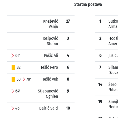
Startna postava
Knežević
27
1
Šutko
Vanja
Arma
Josipović
3
2
Hodž
Stefan
Amer
64'
Pašić Ali
4
6
Jusić
82'
Tešić Pero
6
7
Sijam
Džev
50'
78'
Tešić Vuk
8
14
Šero
Niha
64'
Stjepanović
9
Ognjen
19
Smajl
Nedi
46'
Bajrić Said
10