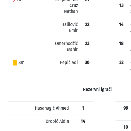
Cruz
13
Nathan
Halilović
22
14
Emir
Omerhodžić
23
18
Mahir
88'
Pepić Adi
30
22
Rezervni igrači
Hasanagić Ahmed
1
99
Dropić Aldin
14
10