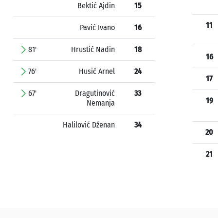
Bektić Ajdin
15
11
Pavić Ivano
16
81'
Hrustić Nadin
18
16
76'
Husić Arnel
24
17
67'
Dragutinović
33
19
Nemanja
Halilović Dženan
34
20
21