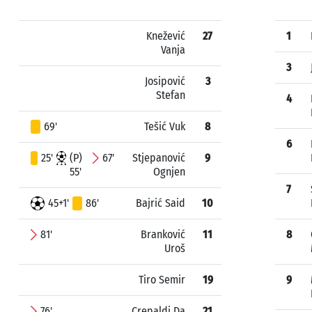
Knežević
27
1
Vanja
3
Josipović
3
Stefan
4
69'
Tešić Vuk
8
6
25'
(P)
67'
Stjepanović
9
55'
Ognjen
7
45+1'
86'
Bajrić Said
10
81'
Branković
11
8
Uroš
Tiro Semir
19
9
76'
Crepaldi Da
21