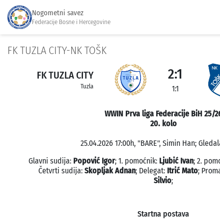
Nogometni savez
Federacije Bosne i Hercegovine
FK TUZLA CITY-NK TOŠK
2:1
FK TUZLA CITY
Tuzla
1:1
WWIN Prva liga Federacije BiH 25/2
20. kolo
25.04.2026 17:00h, "BARE", Simin Han; Gledal
Glavni sudija:
Popović Igor
; 1. pomoćnik:
Ljubić Ivan
; 2. pom
Četvrti sudija:
Skopljak Adnan
; Delegat:
Itrić Mato
; Prom
Silvio
;
Startna postava