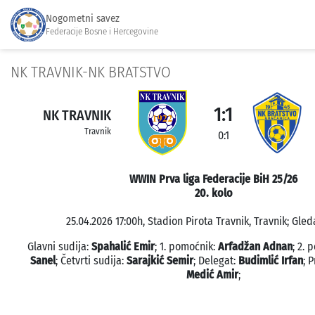
Nogometni savez
Federacije Bosne i Hercegovine
NK TRAVNIK-NK BRATSTVO
1:1
NK TRAVNIK
Travnik
0:1
WWIN Prva liga Federacije BiH 25/26
20. kolo
25.04.2026 17:00h, Stadion Pirota Travnik, Travnik; Gled
Glavni sudija:
Spahalić Emir
; 1. pomoćnik:
Arfadžan Adnan
; 2.
Sanel
; Četvrti sudija:
Sarajkić Semir
; Delegat:
Budimlić Irfan
; 
Medić Amir
;