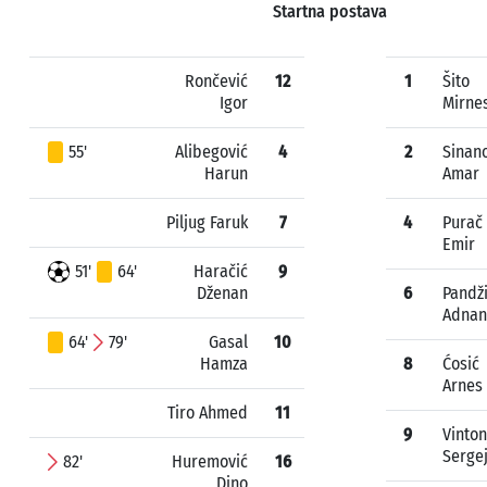
Startna postava
Rončević
12
1
Šito
Igor
Mirne
55'
Alibegović
4
2
Sinan
Harun
Amar
Piljug Faruk
7
4
Purač
Emir
51'
64'
Haračić
9
Dženan
6
Pandž
Adnan
64'
79'
Gasal
10
Hamza
8
Ćosić
Arnes
Tiro Ahmed
11
9
Vinton
Serge
82'
Huremović
16
Dino