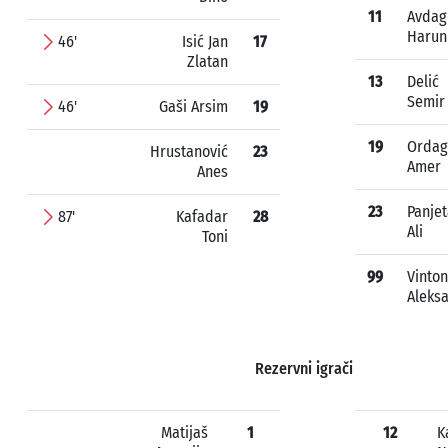
11
Avdag
Harun
46'
Isić Jan
17
Zlatan
13
Delić
Semir
46'
Gaši Arsim
19
19
Ordag
Hrustanović
23
Amer
Anes
23
Panje
87'
Kafadar
28
Ali
Toni
99
Vinton
Aleks
Rezervni igrači
Matijaš
1
12
K