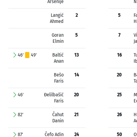
Arsenije
N
Langić
2
5
F
Ahmed
H
Goran
5
7
V
Elmin
J
46'
49'
Baltić
13
16
T
Anan
I
Bešo
14
20
B
Faris
T
46'
Đelilbašić
20
25
M
Faris
E
82'
Čahut
21
26
H
Danin
A
87'
Čefo Adin
24
50
O