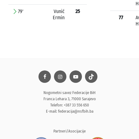
H
79'
Vunić
25
Ermin
77
A
H
Nogometni savez Federacije BiH
Franca Lehara 3, 71000 Sarajevo
Telefon: +387 33 556 650
E-mail:
federacija@nsfbih.ba
Partneri/Asocijacije