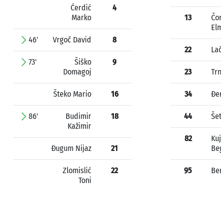
Ćerdić
4
Marko
13
Čo
El
46'
Vrgoč David
8
22
La
73'
Šiško
9
Domagoj
23
Tr
Šteko Mario
16
34
Đe
86'
Budimir
18
44
Šet
Kažimir
82
Ku
Đugum Nijaz
21
Be
Zlomislić
22
95
Be
Toni