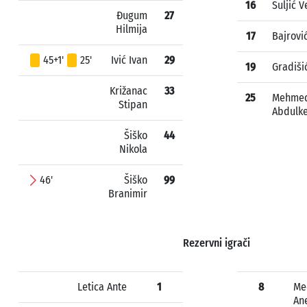
16
Suljić 
Đugum
27
Hilmija
17
Bajrovi
45+1'
25'
Ivić Ivan
29
19
Gradišić
Križanac
33
25
Mehmed
Stipan
Abdulk
Šiško
44
Nikola
46'
Šiško
99
Branimir
Rezervni igrači
Letica Ante
1
8
Me
An