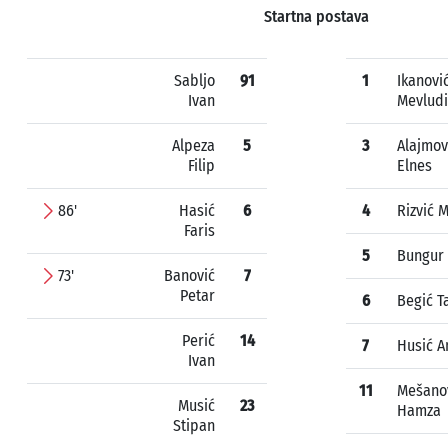
Startna postava
Sabljo
91
1
Ikanovi
Ivan
Mevlud
Alpeza
5
3
Alajmov
Filip
Elnes
86'
Hasić
6
4
Rizvić 
Faris
5
Bungur 
73'
Banović
7
Petar
6
Begić T
Perić
14
7
Husić A
Ivan
11
Mešano
Musić
23
Hamza
Stipan