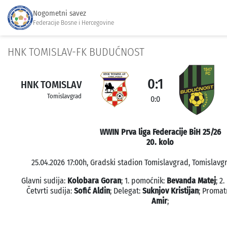
Nogometni savez
Federacije Bosne i Hercegovine
HNK TOMISLAV-FK BUDUĆNOST
0:1
HNK TOMISLAV
Tomislavgrad
0:0
WWIN Prva liga Federacije BiH 25/26
20. kolo
25.04.2026 17:00h, Gradski stadion Tomislavgrad, Tomislavgr
Glavni sudija:
Kolobara Goran
; 1. pomoćnik:
Bevanda Matej
; 2
Četvrti sudija:
Sofić Aldin
; Delegat:
Suknjov Kristijan
; Promat
Amir
;