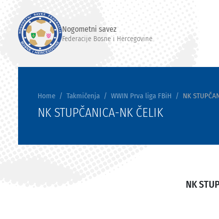
Nogometni savez
Federacije Bosne i Hercegovine
Home
Takmičenja
WWIN Prva liga FBiH
NK STUPČAN
NK STUPČANICA-NK ČELIK
NK STU