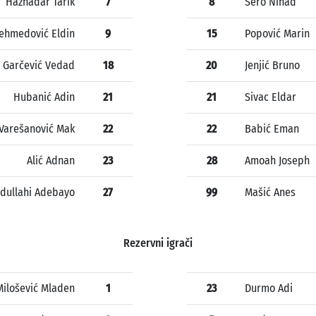
Haznadar Tarik
7
8
Šero Nihad
ehmedović Eldin
9
15
Popović Marin
Garčević Vedad
18
20
Jenjić Bruno
Hubanić Adin
21
21
Sivac Eldar
Varešanović Mak
22
22
Babić Eman
Alić Adnan
23
28
Amoah Joseph
dullahi Adebayo
27
99
Mašić Anes
Rezervni igrači
Milošević Mladen
1
23
Durmo Adi