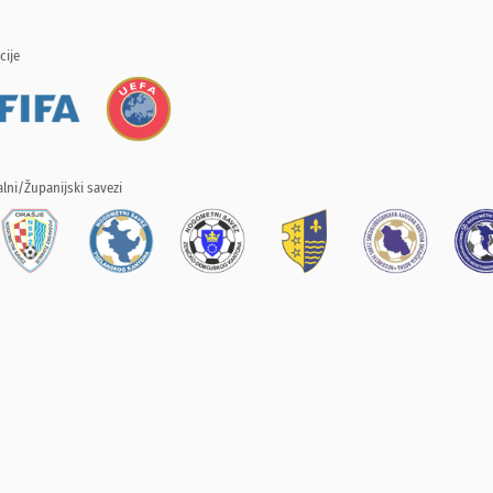
cije
lni/Županijski savezi