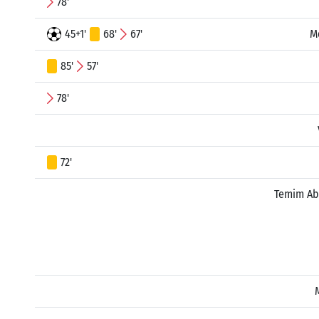
78'
45+1'
68'
67'
M
85'
57'
78'
72'
Temim Ab