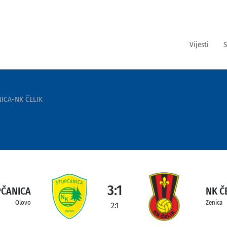
Vijesti
S
ICA-NK ČELIK
3:1
PČANICA
NK Č
Olovo
Zenica
2:1