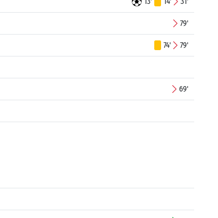
13'
14'
31'
79'
74'
79'
69'