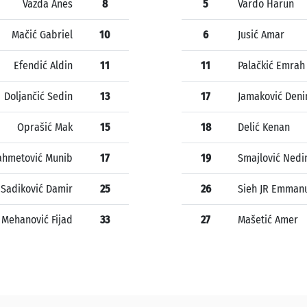
Vazda Anes
8
5
Vardo Harun
Mačić Gabriel
10
6
Jusić Amar
Efendić Aldin
11
11
Palačkić Emrah
Doljančić Sedin
13
17
Jamaković Deni
Oprašić Mak
15
18
Delić Kenan
ahmetović Munib
17
19
Smajlović Ned
Sadiković Damir
25
26
Sieh JR Emmanu
Mehanović Fijad
33
27
Mašetić Amer