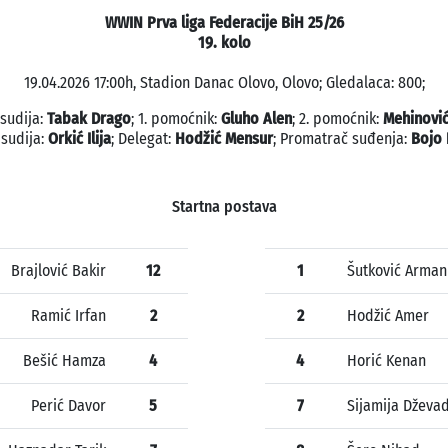
WWIN Prva liga Federacije BiH 25/26
19. kolo
19.04.2026 17:00h, Stadion Danac Olovo, Olovo; Gledalaca: 800;
 sudija:
Tabak Drago
; 1. pomoćnik:
Gluho Alen
; 2. pomoćnik:
Mehinović
 sudija:
Orkić Ilija
; Delegat:
Hodžić Mensur
; Promatrač suđenja:
Bojo 
Startna postava
Brajlović Bakir
12
1
Šutković Arman
Ramić Irfan
2
2
Hodžić Amer
Bešić Hamza
4
4
Horić Kenan
Perić Davor
5
7
Sijamija Dževa