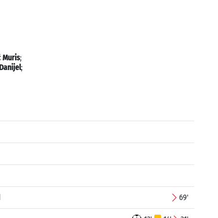
 Muris
;
Danijel
;
d
69'