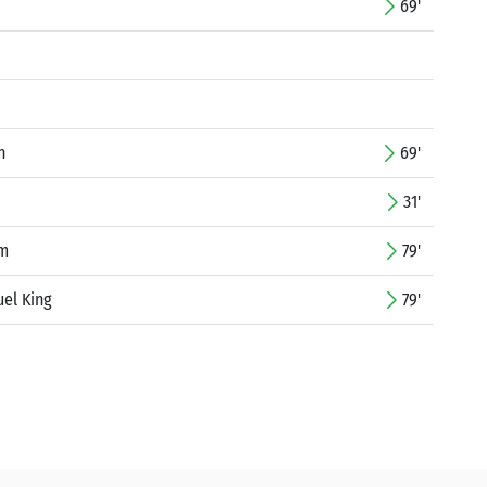
69'
n
69'
31'
im
79'
el King
79'