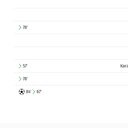
78'
57'
Kar
78'
84'
67'