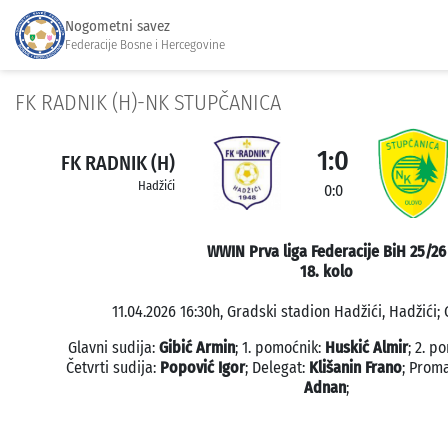
Nogometni savez
Federacije Bosne i Hercegovine
FK RADNIK (H)-NK STUPČANICA
1:0
FK RADNIK (H)
Hadžići
0:0
WWIN Prva liga Federacije BiH 25/26
18. kolo
11.04.2026 16:30h, Gradski stadion Hadžići, Hadžići; 
Glavni sudija:
Gibić Armin
; 1. pomoćnik:
Huskić Almir
; 2. p
Četvrti sudija:
Popović Igor
; Delegat:
Klišanin Frano
; Prom
Adnan
;