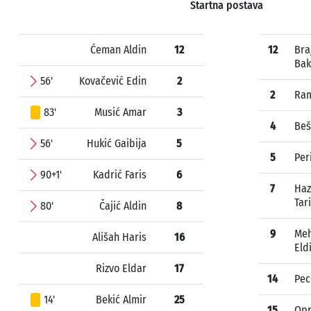
Startna postava
Ćeman Aldin
12
12
Bra
Bak
56'
Kovačević Edin
2
2
Ram
83'
Musić Amar
3
4
Beš
56'
Hukić Gaibija
5
5
Per
90+1'
Kadrić Faris
6
7
Haz
Tar
80'
Čajić Aldin
8
9
Me
Ališah Haris
16
Eld
Rizvo Eldar
17
14
Pec
14'
Bekić Almir
25
15
Opr