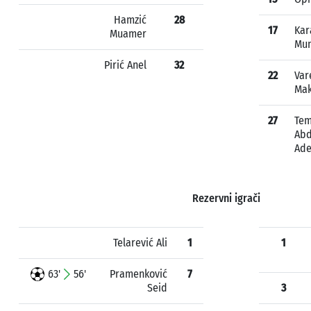
Hamzić
28
17
Kar
Muamer
Mun
Pirić Anel
32
22
Var
Ma
27
Te
Abd
Ad
Rezervni igrači
Telarević Ali
1
1
63'
56'
Pramenković
7
Seid
3