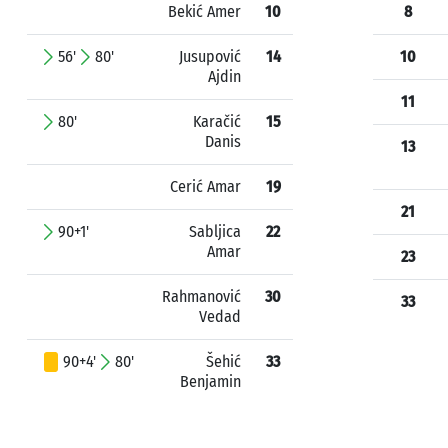
Bekić Amer
10
8
56'
80'
Jusupović
14
10
Ajdin
11
80'
Karačić
15
Danis
13
Cerić Amar
19
21
90+1'
Sabljica
22
Amar
23
Rahmanović
30
33
Vedad
90+4'
80'
Šehić
33
Benjamin