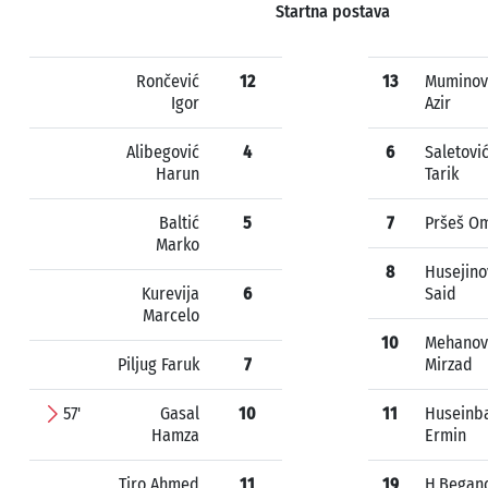
Startna postava
Rončević
12
13
Muminov
Igor
Azir
Alibegović
4
6
Saletovi
Harun
Tarik
Baltić
5
7
Pršeš O
Marko
8
Husejino
Kurevija
6
Said
Marcelo
10
Mehanov
Piljug Faruk
7
Mirzad
57'
Gasal
10
11
Huseinb
Hamza
Ermin
Tiro Ahmed
11
19
H.Began