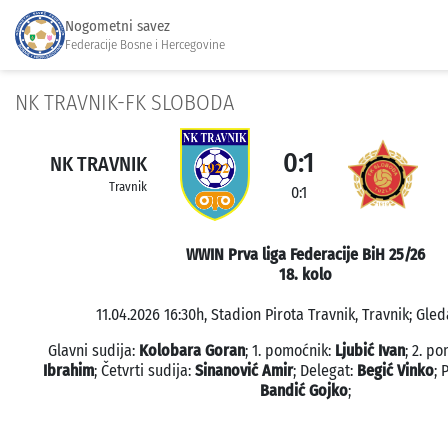
Nogometni savez
Federacije Bosne i Hercegovine
NK TRAVNIK-FK SLOBODA
0:1
NK TRAVNIK
Travnik
0:1
WWIN Prva liga Federacije BiH 25/26
18. kolo
11.04.2026 16:30h, Stadion Pirota Travnik, Travnik; Gled
Glavni sudija:
Kolobara Goran
; 1. pomoćnik:
Ljubić Ivan
; 2. p
Ibrahim
; Četvrti sudija:
Sinanović Amir
; Delegat:
Begić Vinko
; 
Bandić Gojko
;