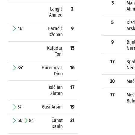
3
Man
Langić
2
Ahm
Ahmed
5
Dizd
46'
Haračić
9
Arsl
Dženan
9
Bije
Kafadar
15
Ner
Toni
17
Spa
84'
Huremović
16
Ned
Dino
20
Mač
Isić Jan
17
Zlatan
77
Meš
Bel
57'
Gaši Arsim
19
66'
84'
Čahut
21
Danin