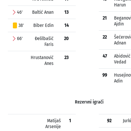
Harun
46'
Baltić Anan
13
21
Beganov
Ajdin
38'
Biber Edin
14
22
Šećerovi
66'
Đelilbašić
20
Adnan
Faris
47
Abidović
Hrustanović
23
Vedad
Anes
99
Husejino
Adin
Rezervni igrači
Matijaš
1
92
Jurk
Arsenije