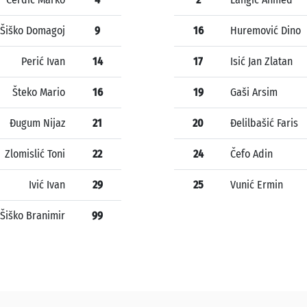
Šiško Domagoj
9
16
Huremović Dino
Perić Ivan
14
17
Isić Jan Zlatan
Šteko Mario
16
19
Gaši Arsim
Đugum Nijaz
21
20
Đelilbašić Faris
Zlomislić Toni
22
24
Čefo Adin
Ivić Ivan
29
25
Vunić Ermin
Šiško Branimir
99