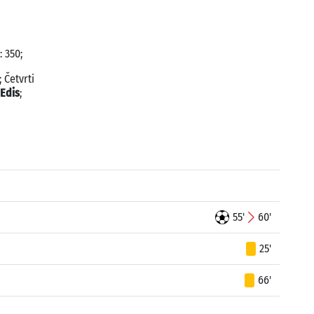
 350;
; Četvrti
 Edis
;
55'
60'
25'
66'