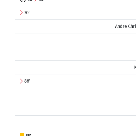
70'
Andre Chri
86'
55'