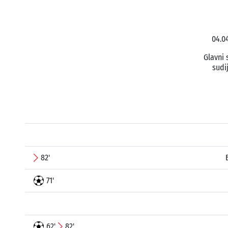
04.0
Glavni 
sudi
82'
71'
62'
82'