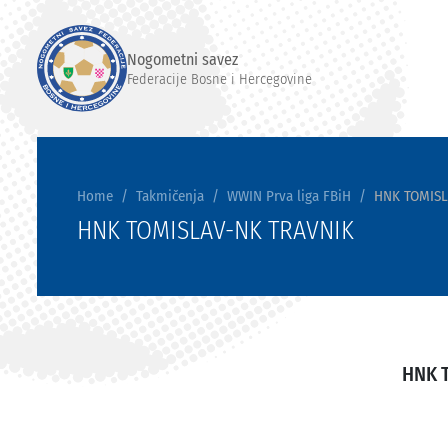
Nogometni savez
Federacije Bosne i Hercegovine
Home
Takmičenja
WWIN Prva liga FBiH
HNK TOMISL
HNK TOMISLAV-NK TRAVNIK
HNK 