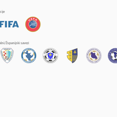
cije
lni/Županijski savezi