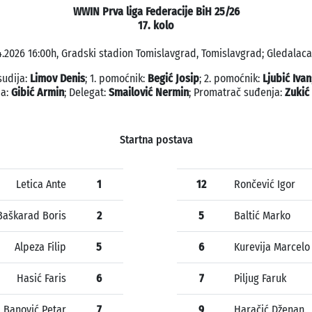
WWIN Prva liga Federacije BiH 25/26
17. kolo
4.2026 16:00h, Gradski stadion Tomislavgrad, Tomislavgrad; Gledalaca:
sudija:
Limov Denis
; 1. pomoćnik:
Begić Josip
; 2. pomoćnik:
Ljubić Ivan
ja:
Gibić Armin
; Delegat:
Smailović Nermin
; Promatrač suđenja:
Zukić
Startna postava
Letica Ante
1
12
Rončević Igor
Baškarad Boris
2
5
Baltić Marko
Alpeza Filip
5
6
Kurevija Marcelo
Hasić Faris
6
7
Piljug Faruk
Banović Petar
7
9
Haračić Dženan