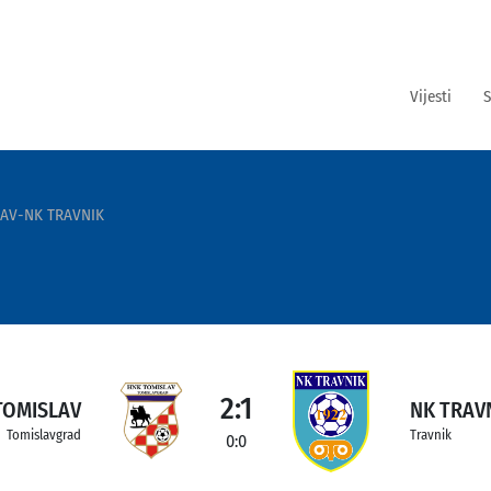
Vijesti
S
AV-NK TRAVNIK
2:1
TOMISLAV
NK TRAV
Tomislavgrad
Travnik
0:0