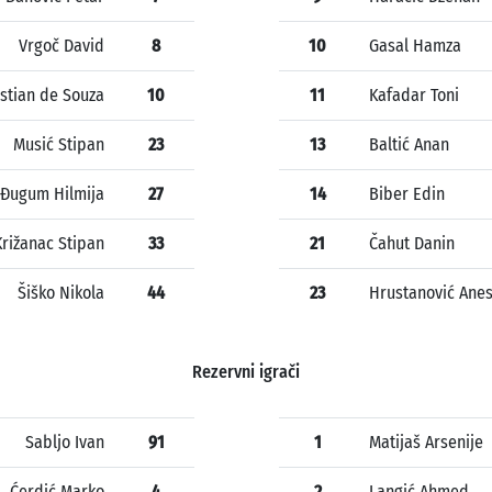
Vrgoč David
8
10
Gasal Hamza
stian de Souza
10
11
Kafadar Toni
Musić Stipan
23
13
Baltić Anan
Đugum Hilmija
27
14
Biber Edin
Križanac Stipan
33
21
Čahut Danin
Šiško Nikola
44
23
Hrustanović Ane
Rezervni igrači
Sabljo Ivan
91
1
Matijaš Arsenije
Ćerdić Marko
4
2
Langić Ahmed