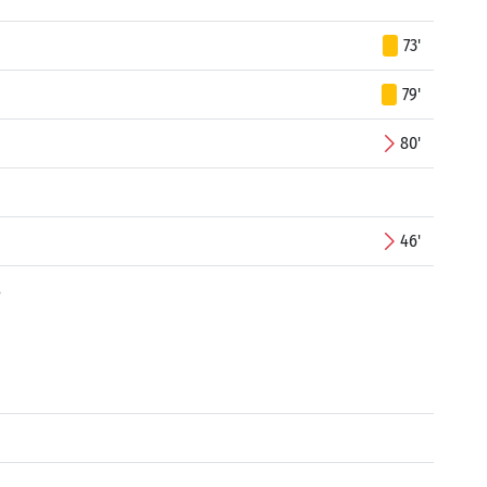
73'
79'
80'
46'
s