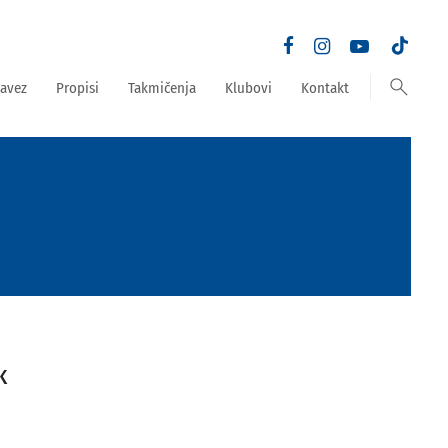
search
avez
Propisi
Takmičenja
Klubovi
Kontakt
K