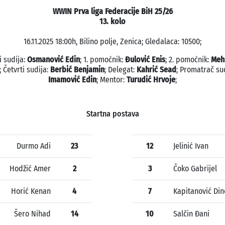
WWIN Prva liga Federacije BiH 25/26
13. kolo
16.11.2025 18:00h, Bilino polje, Zenica; Gledalaca: 10500;
i sudija:
Osmanović Edin
; 1. pomoćnik:
Đulović Enis
; 2. pomoćnik:
Meh
; Četvrti sudija:
Berbić Benjamin
; Delegat:
Kahrić Sead
; Promatrač su
Imamović Edin
; Mentor:
Turudić Hrvoje
;
Startna postava
Durmo Adi
23
12
Jelinić Ivan
Hodžić Amer
2
3
Čoko Gabrijel
Horić Kenan
4
7
Kapitanović Din
Šero Nihad
14
10
Salčin Đani