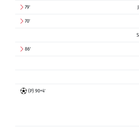
79'
70'
S
86'
(P) 90+4'