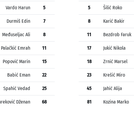
Vardo Harun
5
5
Šilić Roko
Durmiš Edin
7
8
Karić Bakir
Međuseljac Ali
8
11
Bezdrob Faruk
Palačkić Emrah
11
17
Jukić Nikola
Popović Marin
15
18
Zrnić Marsel
Babić Eman
22
23
Krešić Miro
Spahić Vedad
25
45
Jahić Alija
ureković Dženan
68
81
Kozina Marko