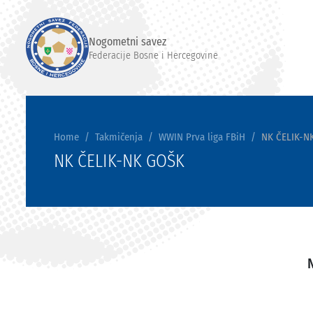
Nogometni savez
Federacije Bosne i Hercegovine
Home
Takmičenja
WWIN Prva liga FBiH
NK ČELIK-N
NK ČELIK-NK GOŠK