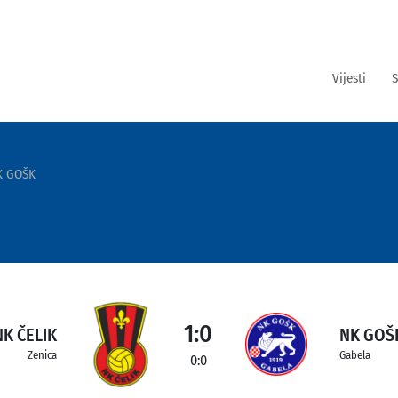
Vijesti
S
K GOŠK
1:0
NK ČELIK
NK GOŠ
Zenica
Gabela
0:0