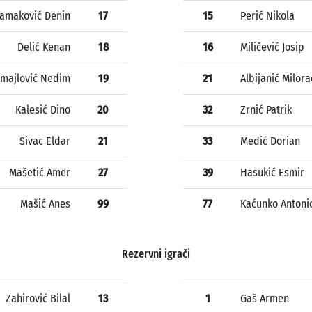
Jamaković Denin
17
15
Perić Nikola
Delić Kenan
18
16
Miličević Josip
majlović Nedim
19
21
Albijanić Milor
Kalesić Dino
20
32
Zrnić Patrik
Sivac Eldar
21
33
Medić Dorian
Mašetić Amer
27
39
Hasukić Esmir
Mašić Anes
99
77
Kaćunko Antoni
Rezervni igrači
Zahirović Bilal
13
1
Gaš Armen