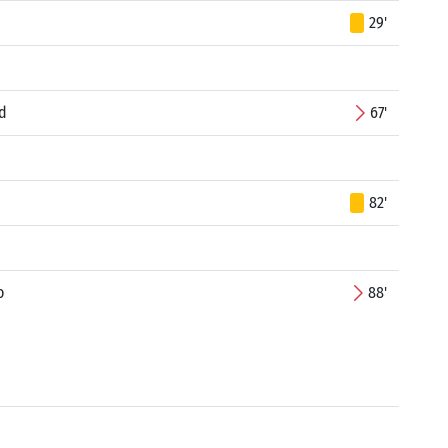
29'
ad
67'
82'
o
88'