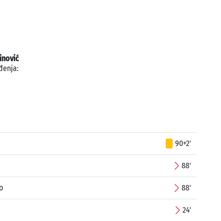
inović
đenja:
90+2'
88'
o
88'
24'