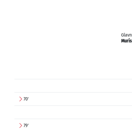
Glavn
Muris
70'
79'