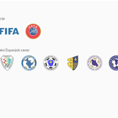
cije
lni/Županijski savezi