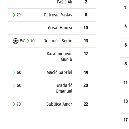
Pašić Ali
2
2
79'
Petrović Mislav
6
4
Gasal Hamza
10
84'
70'
Doljančić Sedin
13
6
Karahmetović
17
Munib
8
60'
Mačić Gabriel
19
11
60'
Mađarić
20
Emanuel
13
70'
Sabljica Amar
22
17