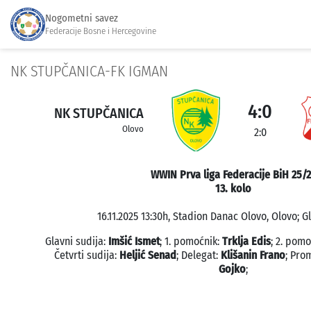
Nogometni savez
Federacije Bosne i Hercegovine
NK STUPČANICA-FK IGMAN
4:0
NK STUPČANICA
Olovo
2:0
WWIN Prva liga Federacije BiH 25/
13. kolo
16.11.2025 13:30h, Stadion Danac Olovo, Olovo; G
Glavni sudija:
Imšić Ismet
; 1. pomoćnik:
Trklja Edis
; 2. pomo
Četvrti sudija:
Heljić Senad
; Delegat:
Klišanin Frano
; Pro
Gojko
;