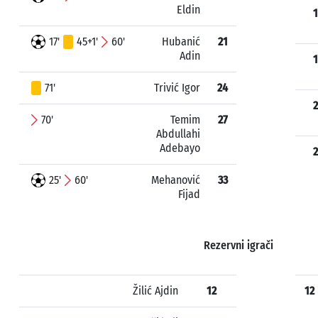
Eldin
1
17'
45+1'
60'
Hubanić
21
Adin
1
71'
Trivić Igor
24
2
70'
Temim
27
Abdullahi
Adebayo
2
25'
60'
Mehanović
33
Fijad
Rezervni igrači
Žilić Ajdin
12
12