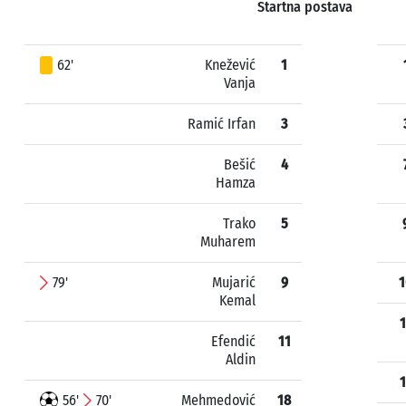
Startna postava
62'
Knežević
1
Vanja
Ramić Irfan
3
Bešić
4
Hamza
Trako
5
Muharem
79'
Mujarić
9
1
Kemal
1
Efendić
11
Aldin
1
56'
70'
Mehmedović
18